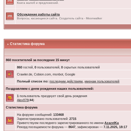
Книга жалоб и предложений.
Обсуждение работы сайта
Вопросы, касающиеся сайта. Создатель сайта - Moonwalker
Статистика форума
860 посетителей за последние 15 минут
860
гостей,
0
пользователей,
0
скрытых пользователей
Crawler.de, Cobion.com, msnbot, Google
Полный список по:
последним действиям
,
именам пользователей
Поздравляем с днем рождения наших пользователей:
1
пользователь празднует свой день рождения
Alex878
(
44
)
Статистика форума
На форуме сообщений:
133468
Зарегистрировано пользователей:
2715
Приветствуем последнего зарегистрированного по имени
AzazelKa
Рекорд посещаемости форума —
8647
, зафиксирован —
7.11.2025, 18:17