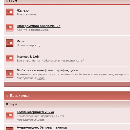
Форум
Железо
Все о железе...
Программное обеспечение
Кое-что о программах...
Игры
Новинки игр и т.д.
Internet & LAN
Все о прелестях глобальных и локальных сетей
Мобильные телефоны, тарифы, цены
А также аксессуары, софт к телефонам - в общем все что нужно владельцам мо
Модераторы:
Dogs
Барахолка
Форум
Компьютерная техника
Комплектующие, периферия и т.п.
Модераторы:
Dogs
Аудио-видео, бытовая техника