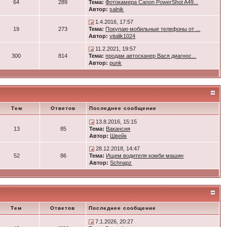
64
289
Тема:
Фотокамера Canon PowerShot A49...
Автор:
salnik
1.4.2016, 17:57
19
273
Тема:
Покупаю мобильные телефоны от ...
Автор:
vitalik1024
11.2.2021, 19:57
300
814
Тема:
продам автосканер Вася диагнос...
Автор:
punk
Тем
Ответов
Последнее сообщение
13.8.2016, 15:15
13
85
Тема:
Вакансия
Автор:
Швейк
28.12.2018, 14:47
52
86
Тема:
Ищем водителя комби машин
Автор:
Schnapz
Тем
Ответов
Последнее сообщение
7.1.2026, 20:27