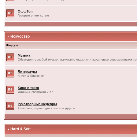
ОффТоп
Говорим о чем хотим
Искусство
Форум
Музыка
Обсуждение любой музыки, начиная с классики и заканчивая современными т
Литература
Книги & Книжечки
Кино и театр
Фильмы, спектакли и т.п.
Рукотворные шедевры
Живопись, скульптура и многое другое...
Hard & Soft