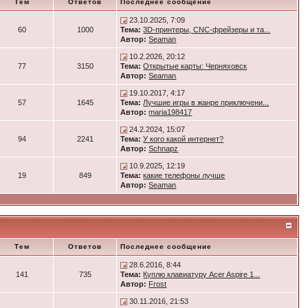
Тем
Ответов
Последнее сообщение
23.10.2025, 7:09
60
1000
Тема:
3D-принтеры, CNC-фрейзеры и та...
Автор:
Seaman
10.2.2026, 20:12
77
3150
Тема:
Открытые карты: Черняховск
Автор:
Seaman
19.10.2017, 4:17
57
1645
Тема:
Лучшие игры в жанре приключени...
Автор:
maria198417
24.2.2024, 15:07
94
2241
Тема:
У кого какой интернет?
Автор:
Schnapz
10.9.2025, 12:19
19
849
Тема:
какие телефоны лучше
Автор:
Seaman
Тем
Ответов
Последнее сообщение
28.6.2016, 8:44
141
735
Тема:
Куплю клавиатуру Acer Aspire 1...
Автор:
Frost
30.11.2016, 21:53