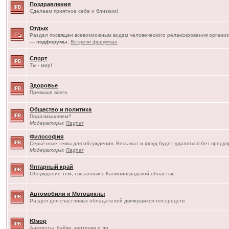
Поздравления
Сделаем приятное себе и близким!
Отдых
Раздел посвящен всевозможным видам человеческого релаксирования организ
— подфорумы:
Встречи форумчан
Спорт
Ты - мир!
Здоровье
Превыше всего
Общество и политика
Поразмышляем?
Модераторы:
Ragnar
Философия
Серьёзные темы для обсуждения. Весь мат и флуд будет удаляться без преду
Модераторы:
Ragnar
Янтарный край
Обсуждение тем, связанных с Калининградской областью
Автомобили и Мотоциклы
Раздел для счастливых обладателей движущихся тех-средств
Юмор
Анекдоты, байки, картинки и др.