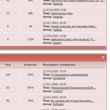
32
960
Тема:
РАСКРЫТИЕ ИНФОРМАЦИИ ООО УК "Н...
Автор:
Seaman
20.10.2025, 8:40
13
385
Тема:
Циркульное депо
Автор:
Seaman
14.1.2014, 19:39
9
58
Тема:
Нужно очистить внутреннюю памя...
Автор:
Чайник
23.9.2022, 14:39
8
1238
Тема:
районный Совет депутатов мо "Ч...
Автор:
fantom
Тем
Ответов
Последнее сообщение
12.9.2025, 13:24
100
5261
Тема:
От Всемирного информбюро!
Автор:
worldmind
25.1.2026, 18:15
62
3974
Тема:
Черняховский Педагогический Ин...
Автор:
СОКОЛ
24.2.2024, 15:18
91
7424
Тема:
Во сколько лет лучше выходить ...
Автор:
Schnapz