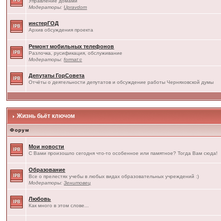
Управление домами
Модераторы:
Upravdom
инстерГОД
Архив обсуждения проекта
Ремонт мобильных телефонов
Разлочка, русификация, обслуживание
Модераторы:
format:c
Депутаты ГорСовета
Отчёты о деятельности депутатов и обсуждение работы Черняховской думы
Жизнь бьёт ключом
Форум
Мои новости
С Вами произошло сегодня что-то особенное или памятное? Тогда Вам сюда!
Образование
Все о прелестях учебы в любых видах образовательных учреждений :)
Модераторы:
Зенитовец
Любовь
Как много в этом слове...