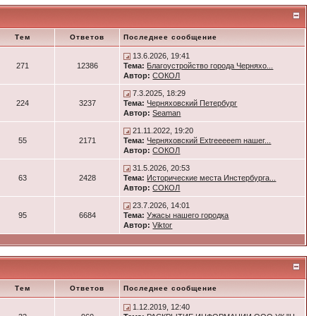
Тем
Ответов
Последнее сообщение
13.6.2026, 19:41
271
12386
Тема:
Благоустройство города Черняхо...
Автор:
СОКОЛ
7.3.2025, 18:29
224
3237
Тема:
Черняховский Петербург
Автор:
Seaman
21.11.2022, 19:20
55
2171
Тема:
Черняховский Extreeeeem нашег...
Автор:
СОКОЛ
31.5.2026, 20:53
63
2428
Тема:
Исторические места Инстербурга...
Автор:
СОКОЛ
23.7.2026, 14:01
95
6684
Тема:
Ужасы нашего городка
Автор:
Viktor
Тем
Ответов
Последнее сообщение
1.12.2019, 12:40