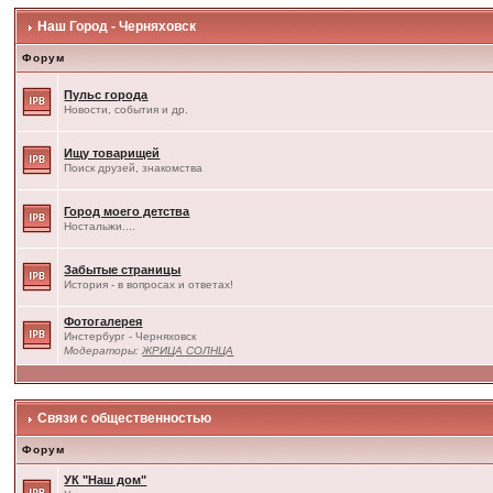
Наш Город - Черняховск
Форум
Пульс города
Новости, события и др.
Ищу товарищей
Поиск друзей, знакомства
Город моего детства
Ностальжи....
Забытые страницы
История - в вопросах и ответах!
Фотогалерея
Инстербург - Черняховск
Модераторы:
ЖРИЦА СОЛНЦА
Связи с общественностью
Форум
УК "Наш дом"