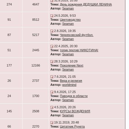
31.8.2025, 10:55
274
4647
Тема:
День рождения ДЕДУШКИ ЛЕНИНА
Автор:
Seaman
24.5.2026, 9:53
91
8512
Тема:
Цветоводство
Автор:
Seaman
2.8.2026, 19:35
87
5217
Тема:
Черняховский футбол.
Автор:
Seaman
22.4.2025, 20:30
51
2445
Тема:
топик против НИКОТИНА!
Автор:
Seaman
28.3.2026, 10:29
177
12166
Тема:
Поколение Next
Автор:
Seaman
7.6.2026, 21:05
26
2737
Тема:
Вера и религия
Автор:
worldmind
9.4.2026, 17:25
24
1700
Тема:
Паводок в области
Автор:
Seaman
4.5.2026, 20:26
145
2508
Тема:
КУРСЫ ВОЖДЕНИЯ
Автор:
Seaman
19.11.2019, 20:48
66
2270
Тема:
Цитатник Рунета