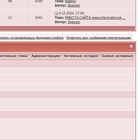
48
4299
Тема:
Важно!
Автор:
Seaman
4.12.2024, 17:00
12
1041
Тема:
РАБОТА САЙТА www.chernyahovsk....
Автор:
Seaman
далить установленные форумом cookies
·
Отметить все сообщения прочитанными
Активные темы
·
Администрация
·
Активные сегодня
·
Самые активные