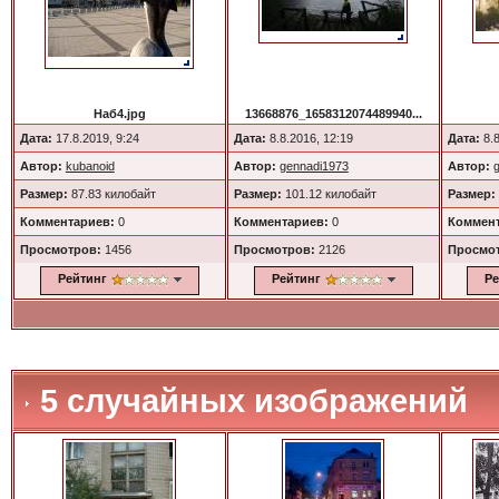
Наб4.jpg
13668876_1658312074489940...
Дата:
17.8.2019, 9:24
Дата:
8.8.2016, 12:19
Дата:
8.8
Автор:
kubanoid
Автор:
gennadi1973
Автор:
Размер:
87.83 килобайт
Размер:
101.12 килобайт
Размер:
Комментариев:
0
Комментариев:
0
Коммент
Просмотров:
1456
Просмотров:
2126
Просмо
Рейтинг
Рейтинг
Ре
5 случайных изображений