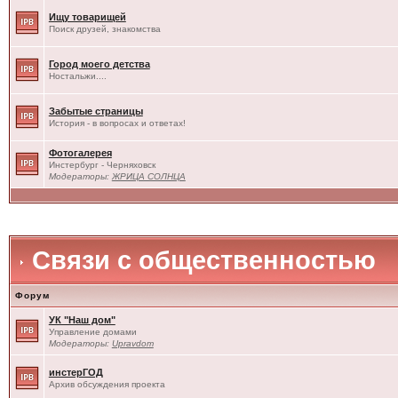
Ищу товарищей
Поиск друзей, знакомства
Город моего детства
Ностальжи....
Забытые страницы
История - в вопросах и ответах!
Фотогалерея
Инстербург - Черняховск
Модераторы:
ЖРИЦА СОЛНЦА
Связи с общественностью
Форум
УК "Наш дом"
Управление домами
Модераторы:
Upravdom
инстерГОД
Архив обсуждения проекта