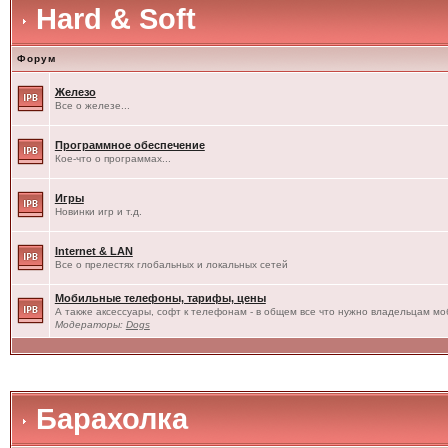
Hard & Soft
Форум
Железо
Все о железе...
Программное обеспечение
Кое-что о программах...
Игры
Новинки игр и т.д.
Internet & LAN
Все о прелестях глобальных и локальных сетей
Мобильные телефоны, тарифы, цены
А также аксессуары, софт к телефонам - в общем все что нужно владельцам моб
Модераторы:
Dogs
Барахолка