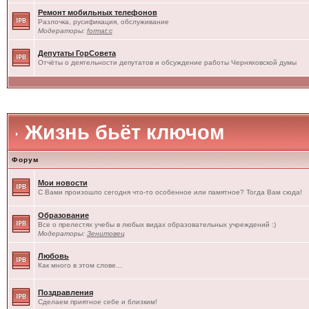
Ремонт мобильных телефонов
Разлочка, русификация, обслуживание
Модераторы:
format:c
Депутаты ГорСовета
Отчёты о деятельности депутатов и обсуждение работы Черняховской думы
Жизнь бьёт ключом
Форум
Мои новости
С Вами произошло сегодня что-то особенное или памятное? Тогда Вам сюда!
Образование
Все о прелестях учебы в любых видах образовательных учреждений :)
Модераторы:
Зенитовец
Любовь
Как много в этом слове...
Поздравления
Сделаем приятное себе и близким!