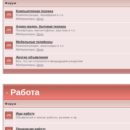
Форум
Компьютерная техника
Комплектующие, периферия и т.п.
Модераторы:
Dogs
Аудио-видео, бытовая техника
Телевизоры, магнитофоны, акустика и т.п.
Модераторы:
Dogs
Мобильные телефоны
Комплектующие, аксессуары и т.п.
Модераторы:
Dogs
Другие объявления
Все, что не относится к предыдущим разделам
Модераторы:
Dogs
Работа
Форум
Ищу работу
Объявления о поиске работы, резюме и пр.
Предлагаю работу