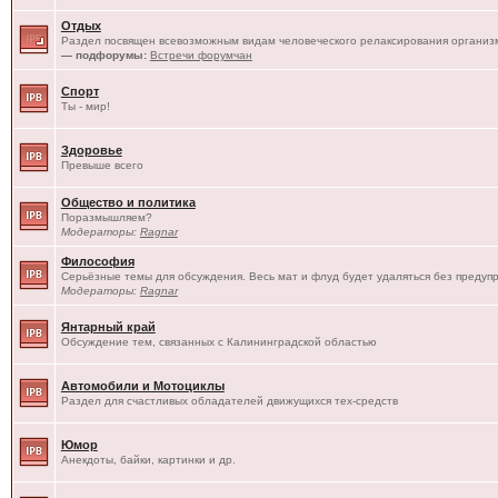
Отдых
Раздел посвящен всевозможным видам человеческого релаксирования организм
— подфорумы:
Встречи форумчан
Спорт
Ты - мир!
Здоровье
Превыше всего
Общество и политика
Поразмышляем?
Модераторы:
Ragnar
Философия
Серьёзные темы для обсуждения. Весь мат и флуд будет удаляться без предуп
Модераторы:
Ragnar
Янтарный край
Обсуждение тем, связанных с Калининградской областью
Автомобили и Мотоциклы
Раздел для счастливых обладателей движущихся тех-средств
Юмор
Анекдоты, байки, картинки и др.