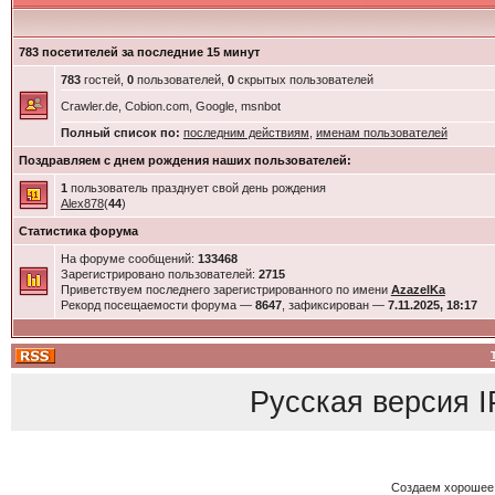
783 посетителей за последние 15 минут
783
гостей,
0
пользователей,
0
скрытых пользователей
Crawler.de, Cobion.com, Google, msnbot
Полный список по:
последним действиям
,
именам пользователей
Поздравляем с днем рождения наших пользователей:
1
пользователь празднует свой день рождения
Alex878
(
44
)
Статистика форума
На форуме сообщений:
133468
Зарегистрировано пользователей:
2715
Приветствуем последнего зарегистрированного по имени
AzazelKa
Рекорд посещаемости форума —
8647
, зафиксирован —
7.11.2025, 18:17
Русская версия
I
Создаем хорошее