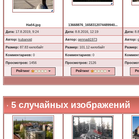
Наб4.jpg
13668876_1658312074489940...
Дата:
17.8.2019, 9:24
Дата:
8.8.2016, 12:19
Дата:
8.8
Автор:
kubanoid
Автор:
gennadi1973
Автор:
Размер:
87.83 килобайт
Размер:
101.12 килобайт
Размер:
Комментариев:
0
Комментариев:
0
Коммент
Просмотров:
1456
Просмотров:
2126
Просмо
Рейтинг
Рейтинг
Ре
5 случайных изображений