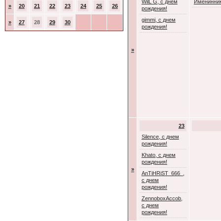
WilL G, с днем
Именинник
»
20
21
22
23
24
25
26
рождения!
gimmi, с днем
»
27
28
29
30
рождения!
»
23
Silence, с днем
рождения!
Khato, с днем
рождения!
»
AnTiHRiST_666_,
с днем
рождения!
ZennoboxAccob,
с днем
рождения!