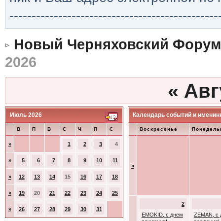
-----------------------------------------------
Новый Черняховский Форум
2026
«
Авг
Июль 2026
Календарь событий и именин
В
П
В
С
Ч
П
С
Воскресенье
Понедель
»
1
2
3
4
»
5
6
7
8
9
10
11
»
»
12
13
14
15
16
17
18
»
19
20
21
22
23
24
25
2
»
26
27
28
29
30
31
EMOKID, с днем
ZEMAN, с 