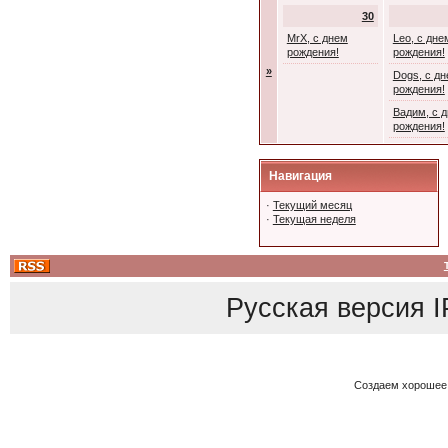
30
MrX, с днем
Leo, с дне
рождения!
рождения!
»
Dogs, с д
рождения!
Вадим, с 
рождения!
Навигация
·
Текущий месяц
·
Текущая неделя
Русская версия
I
Создаем хорошее