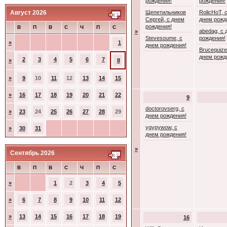
рождения!
рождения!
Август 2026
Щепетильников
RolicHoT, 
Сергей, с днем
днем рожд
рождения!
В
П
В
С
Ч
П
С
abedag, с 
»
Stevesoume, с
рождения!
»
1
днем рождения!
Brucequize
днем рожд
2
3
4
5
6
7
»
8
»
9
10
11
12
13
14
15
»
16
17
18
19
20
21
22
9
doctorovserg, с
»
23
24
25
26
27
28
29
днем рождения!
ygypywow, с
»
30
31
днем рождения!
»
Сентябрь 2026
В
П
В
С
Ч
П
С
»
1
2
3
4
5
»
6
7
8
9
10
11
12
»
13
14
15
16
17
18
19
16