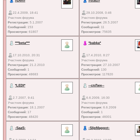
#Den#
#staiz#
22.4.2009, 18:41
29.10.2008, 0:46
Участник форума
Участник форума
Регистрация:
5.1.2007
Регистрация:
26.5.2007
Сообщений:
153
Сообщений:
11
Просмотров:
61807
Просмотров:
75635
***beta***
*babka*
17.10.2010, 20:31
17.4.2010, 8:27
Участник форума
Участник форума
Регистрация:
21.2.2010
Регистрация:
27.10.2007
Сообщений:
1
Сообщений:
130
Просмотров:
48683
Просмотров:
117820
*LEDI*
--спЛин--
2.7.2007, 9:41
6.6.2009, 16:30
Участник форума
Участник форума
Регистрация:
18.1.2007
Регистрация:
6.6.2009
Сообщений:
17
Сообщений:
1
Просмотров:
48420
Просмотров:
46001
-SaaS-
-SlipMaggot-