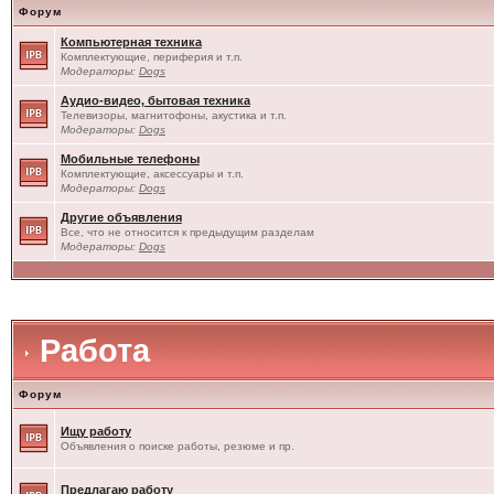
Форум
Компьютерная техника
Комплектующие, периферия и т.п.
Модераторы:
Dogs
Аудио-видео, бытовая техника
Телевизоры, магнитофоны, акустика и т.п.
Модераторы:
Dogs
Мобильные телефоны
Комплектующие, аксессуары и т.п.
Модераторы:
Dogs
Другие объявления
Все, что не относится к предыдущим разделам
Модераторы:
Dogs
Работа
Форум
Ищу работу
Объявления о поиске работы, резюме и пр.
Предлагаю работу