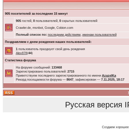
905 посетителей за последние 15 минут
905
гостей,
0
пользователей,
0
скрытых пользователей
Crawler.de, msnbot, Google, Cobion.com
Полный список по:
последним действиям
,
именам пользователей
Поздравляем с днем рождения наших пользователей:
1
пользователь празднует свой день рождения
Alex878
(
44
)
Статистика форума
На форуме сообщений:
133468
Зарегистрировано пользователей:
2715
Приветствуем последнего зарегистрированного по имени
AzazelKa
Рекорд посещаемости форума —
8647
, зафиксирован —
7.11.2025, 18:17
Русская версия
I
Создаем хорошее