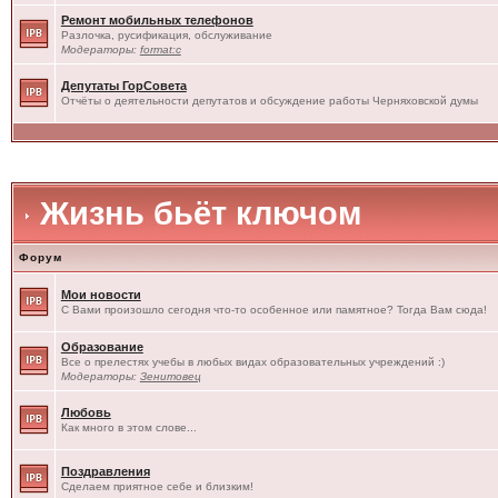
Ремонт мобильных телефонов
Разлочка, русификация, обслуживание
Модераторы:
format:c
Депутаты ГорСовета
Отчёты о деятельности депутатов и обсуждение работы Черняховской думы
Жизнь бьёт ключом
Форум
Мои новости
С Вами произошло сегодня что-то особенное или памятное? Тогда Вам сюда!
Образование
Все о прелестях учебы в любых видах образовательных учреждений :)
Модераторы:
Зенитовец
Любовь
Как много в этом слове...
Поздравления
Сделаем приятное себе и близким!