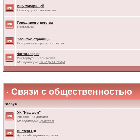
Ищу товарищей
Поиск друзей, знакомства
Город моего детства
Ностальжи....
Забытые страницы
История - в вопросах и ответах!
Фотогалерея
Инстербург - Черняховск
Модераторы:
ЖРИЦА СОЛНЦА
Связи с общественностью
Форум
УК "Наш дом"
Управление домами
Модераторы:
Upravdom
инстерГОД
Архив обсуждения проекта