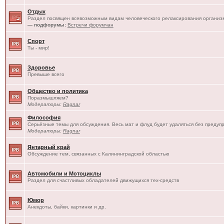
Отдых
Раздел посвящен всевозможным видам человеческого релаксирования организм
— подфорумы:
Встречи форумчан
Спорт
Ты - мир!
Здоровье
Превыше всего
Общество и политика
Поразмышляем?
Модераторы:
Ragnar
Философия
Серьёзные темы для обсуждения. Весь мат и флуд будет удаляться без предуп
Модераторы:
Ragnar
Янтарный край
Обсуждение тем, связанных с Калининградской областью
Автомобили и Мотоциклы
Раздел для счастливых обладателей движущихся тех-средств
Юмор
Анекдоты, байки, картинки и др.