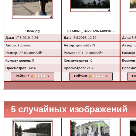
Наб4.jpg
13668876_1658312074489940...
Дата:
17.8.2019, 9:24
Дата:
8.8.2016, 12:19
Дата:
8.8
Автор:
kubanoid
Автор:
gennadi1973
Автор:
Размер:
87.83 килобайт
Размер:
101.12 килобайт
Размер:
Комментариев:
0
Комментариев:
0
Коммент
Просмотров:
1456
Просмотров:
2126
Просмо
Рейтинг
Рейтинг
Ре
5 случайных изображений