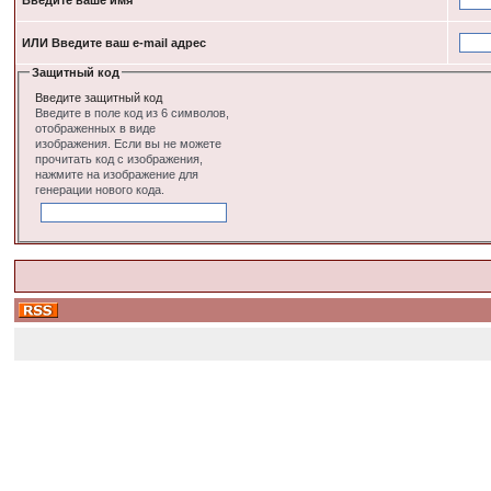
Введите ваше имя
ИЛИ Введите ваш e-mail адрес
Защитный код
Введите защитный код
Введите в поле код из 6 символов,
отображенных в виде
изображения. Если вы не можете
прочитать код с изображения,
нажмите на изображение для
генерации нового кода.