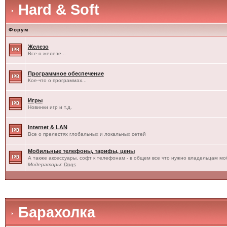
Hard & Soft
Форум
Железо
Все о железе...
Программное обеспечение
Кое-что о программах...
Игры
Новинки игр и т.д.
Internet & LAN
Все о прелестях глобальных и локальных сетей
Мобильные телефоны, тарифы, цены
А также аксессуары, софт к телефонам - в общем все что нужно владельцам моб
Модераторы:
Dogs
Барахолка