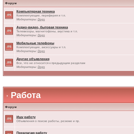
Форум
Компьютерная техника
Комплектующие, периферия и т.п.
Модераторы:
Dogs
Аудио-видео, бытовая техника
Телевизоры, магнитофоны, акустика и т.п.
Модераторы:
Dogs
Мобильные телефоны
Комплектующие, аксессуары и т.п.
Модераторы:
Dogs
Другие объявления
Все, что не относится к предыдущим разделам
Модераторы:
Dogs
Работа
Форум
Ищу работу
Объявления о поиске работы, резюме и пр.
Предлагаю работу