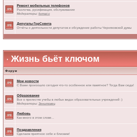
Ремонт мобильных телефонов
Разлочка, русификация, обслуживание
Модераторы:
format:c
Депутаты ГорСовета
Отчёты о деятельности депутатов и обсуждение работы Черняховской думы
Жизнь бьёт ключом
Форум
Мои новости
С Вами произошло сегодня что-то особенное или памятное? Тогда Вам сюда!
Образование
Все о прелестях учебы в любых видах образовательных учреждений :)
Модераторы:
Зенитовец
Любовь
Как много в этом слове...
Поздравления
Сделаем приятное себе и близким!