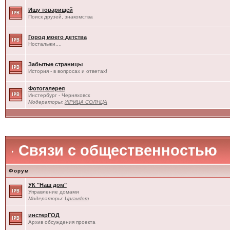
Ищу товарищей
Поиск друзей, знакомства
Город моего детства
Ностальжи....
Забытые страницы
История - в вопросах и ответах!
Фотогалерея
Инстербург - Черняховск
Модераторы:
ЖРИЦА СОЛНЦА
Связи с общественностью
Форум
УК "Наш дом"
Управление домами
Модераторы:
Upravdom
инстерГОД
Архив обсуждения проекта