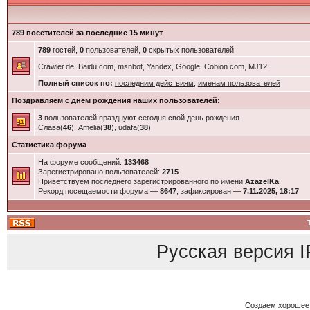
789 посетителей за последние 15 минут
789
гостей,
0
пользователей,
0
скрытых пользователей
Crawler.de, Baidu.com, msnbot, Yandex, Google, Cobion.com, MJ12
Полный список по:
последним действиям
,
именам пользователей
Поздравляем с днем рождения наших пользователей:
3
пользователей празднуют сегодня свой день рождения
Слава
(
46
),
Amelia
(
38
),
udafa
(
38
)
Статистика форума
На форуме сообщений:
133468
Зарегистрировано пользователей:
2715
Приветствуем последнего зарегистрированного по имени
AzazelKa
Рекорд посещаемости форума —
8647
, зафиксирован —
7.11.2025, 18:17
Русская версия
I
Создаем хорошее