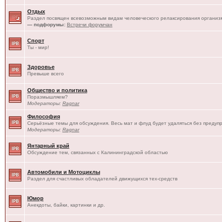
Отдых
Раздел посвящен всевозможным видам человеческого релаксирования организм
— подфорумы:
Встречи форумчан
Спорт
Ты - мир!
Здоровье
Превыше всего
Общество и политика
Поразмышляем?
Модераторы:
Ragnar
Философия
Серьёзные темы для обсуждения. Весь мат и флуд будет удаляться без предуп
Модераторы:
Ragnar
Янтарный край
Обсуждение тем, связанных с Калининградской областью
Автомобили и Мотоциклы
Раздел для счастливых обладателей движущихся тех-средств
Юмор
Анекдоты, байки, картинки и др.