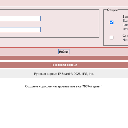
Опции
Зап
Есл
пар
тол
Ск
Не 
Текстовая версия
Русская версия
IP.Board
© 2026
IPS, Inc
.
Создаем хорошее настроение вот уже
7987
-й день :)