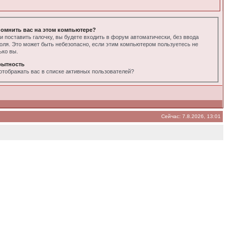
омнить вас на этом компьютере?
и поставить галочку, вы будете входить в форум автоматически, без ввода
оля. Это может быть небезопасно, если этим компьютером пользуетесь не
ько вы.
рытность
отображать вас в списке активных пользователей?
Сейчас: 7.8.2026, 13:01