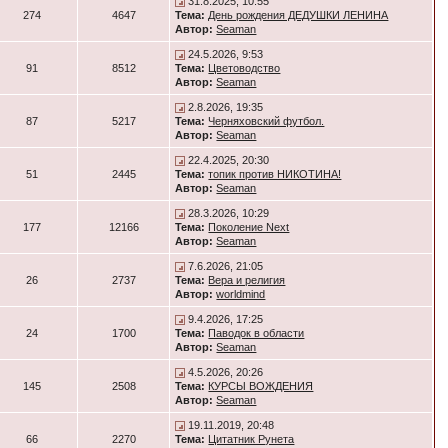
31.8.2025, 10:55
274
4647
Тема:
День рождения ДЕДУШКИ ЛЕНИНА
Автор:
Seaman
24.5.2026, 9:53
91
8512
Тема:
Цветоводство
Автор:
Seaman
2.8.2026, 19:35
87
5217
Тема:
Черняховский футбол.
Автор:
Seaman
22.4.2025, 20:30
51
2445
Тема:
топик против НИКОТИНА!
Автор:
Seaman
28.3.2026, 10:29
177
12166
Тема:
Поколение Next
Автор:
Seaman
7.6.2026, 21:05
26
2737
Тема:
Вера и религия
Автор:
worldmind
9.4.2026, 17:25
24
1700
Тема:
Паводок в области
Автор:
Seaman
4.5.2026, 20:26
145
2508
Тема:
КУРСЫ ВОЖДЕНИЯ
Автор:
Seaman
19.11.2019, 20:48
66
2270
Тема:
Цитатник Рунета