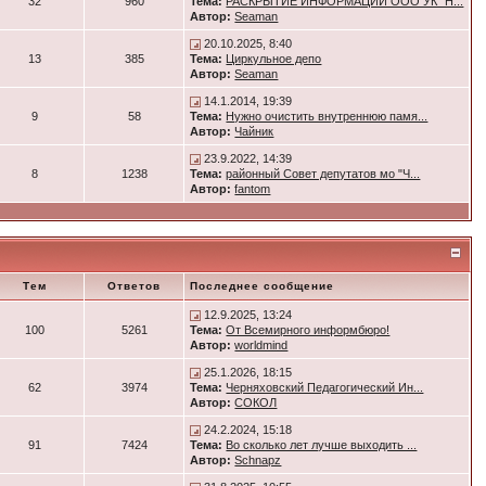
32
960
Тема:
РАСКРЫТИЕ ИНФОРМАЦИИ ООО УК "Н...
Автор:
Seaman
20.10.2025, 8:40
13
385
Тема:
Циркульное депо
Автор:
Seaman
14.1.2014, 19:39
9
58
Тема:
Нужно очистить внутреннюю памя...
Автор:
Чайник
23.9.2022, 14:39
8
1238
Тема:
районный Совет депутатов мо "Ч...
Автор:
fantom
Тем
Ответов
Последнее сообщение
12.9.2025, 13:24
100
5261
Тема:
От Всемирного информбюро!
Автор:
worldmind
25.1.2026, 18:15
62
3974
Тема:
Черняховский Педагогический Ин...
Автор:
СОКОЛ
24.2.2024, 15:18
91
7424
Тема:
Во сколько лет лучше выходить ...
Автор:
Schnapz