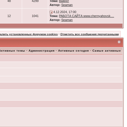
48
4299
Тема:
Важно!
Автор:
Seaman
4.12.2024, 17:00
12
1041
Тема:
РАБОТА САЙТА www.chernyahovsk....
Автор:
Seaman
далить установленные форумом cookies
·
Отметить все сообщения прочитанными
Активные темы
·
Администрация
·
Активные сегодня
·
Самые активные