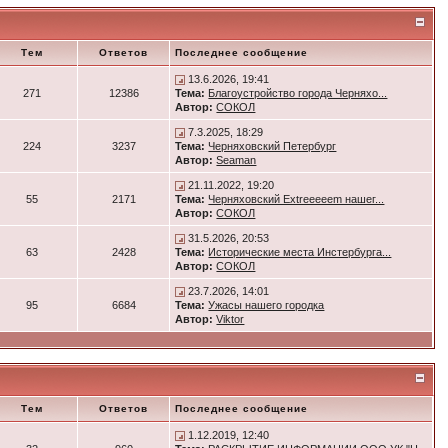
Тем
Ответов
Последнее сообщение
13.6.2026, 19:41
271
12386
Тема:
Благоустройство города Черняхо...
Автор:
СОКОЛ
7.3.2025, 18:29
224
3237
Тема:
Черняховский Петербург
Автор:
Seaman
21.11.2022, 19:20
55
2171
Тема:
Черняховский Extreeeeem нашег...
Автор:
СОКОЛ
31.5.2026, 20:53
63
2428
Тема:
Исторические места Инстербурга...
Автор:
СОКОЛ
23.7.2026, 14:01
95
6684
Тема:
Ужасы нашего городка
Автор:
Viktor
Тем
Ответов
Последнее сообщение
1.12.2019, 12:40