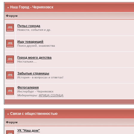
Наш Город - Черняховск
Форум
Пульс города
Новости, события и др.
Ищу товарищей
Поиск друзей, знакомства
Город моего детства
Ностальжи....
Забытые страницы
История - в вопросах и ответах!
Фотогалерея
Инстербург - Черняховск
Модераторы:
ЖРИЦА СОЛНЦА
Связи с общественностью
Форум
УК "Наш дом"