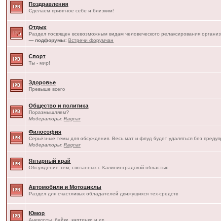
Поздравления
Сделаем приятное себе и близким!
Отдых
Раздел посвящен всевозможным видам человеческого релаксирования организ
— подфорумы:
Встречи форумчан
Спорт
Ты - мир!
Здоровье
Превыше всего
Общество и политика
Поразмышляем?
Модераторы:
Ragnar
Философия
Серьёзные темы для обсуждения. Весь мат и флуд будет удаляться без преду
Модераторы:
Ragnar
Янтарный край
Обсуждение тем, связанных с Калининградской областью
Автомобили и Мотоциклы
Раздел для счастливых обладателей движущихся тех-средств
Юмор
Анекдоты, байки, картинки и др.