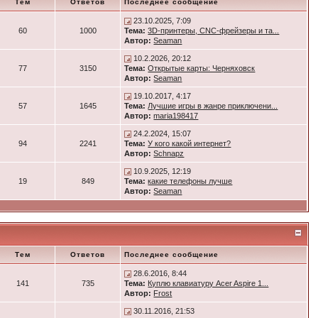
Тем
Ответов
Последнее сообщение
23.10.2025, 7:09
60
1000
Тема:
3D-принтеры, CNC-фрейзеры и та...
Автор:
Seaman
10.2.2026, 20:12
77
3150
Тема:
Открытые карты: Черняховск
Автор:
Seaman
19.10.2017, 4:17
57
1645
Тема:
Лучшие игры в жанре приключени...
Автор:
maria198417
24.2.2024, 15:07
94
2241
Тема:
У кого какой интернет?
Автор:
Schnapz
10.9.2025, 12:19
19
849
Тема:
какие телефоны лучше
Автор:
Seaman
Тем
Ответов
Последнее сообщение
28.6.2016, 8:44
141
735
Тема:
Куплю клавиатуру Acer Aspire 1...
Автор:
Frost
30.11.2016, 21:53