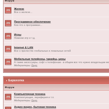
Форум
Железо
Все о железе...
Программное обеспечение
Кое-что о программах...
Игры
Новинки игр и т.д.
Internet & LAN
Все о прелестях глобальных и локальных сетей
Мобильные телефоны, тарифы, цены
А также аксессуары, софт к телефонам - в общем все что нужно владельцам мо
Модераторы:
Dogs
Барахолка
Форум
Компьютерная техника
Комплектующие, периферия и т.п.
Модераторы:
Dogs
Аудио-видео, бытовая техника