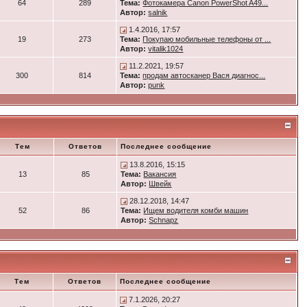
64
289
Тема:
Фотокамера Canon PowerShot A49...
Автор:
salnik
1.4.2016, 17:57
19
273
Тема:
Покупаю мобильные телефоны от ...
Автор:
vitalik1024
11.2.2021, 19:57
300
814
Тема:
продам автосканер Вася диагнос...
Автор:
punk
Тем
Ответов
Последнее сообщение
13.8.2016, 15:15
13
85
Тема:
Вакансия
Автор:
Швейк
28.12.2018, 14:47
52
86
Тема:
Ищем водителя комби машин
Автор:
Schnapz
Тем
Ответов
Последнее сообщение
7.1.2026, 20:27