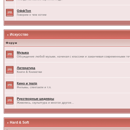
ОффТоп
Говорим о чем хотим
Искусство
Форум
Музыка
Обсуждение любой музыки, начиная с классики и заканчивая современными т
Литература
Книги & Книжечки
Кино и театр
Фильмы, спектакли и т.п.
Рукотворные шедевры
Живопись, скульптура и многое другое...
Hard & Soft