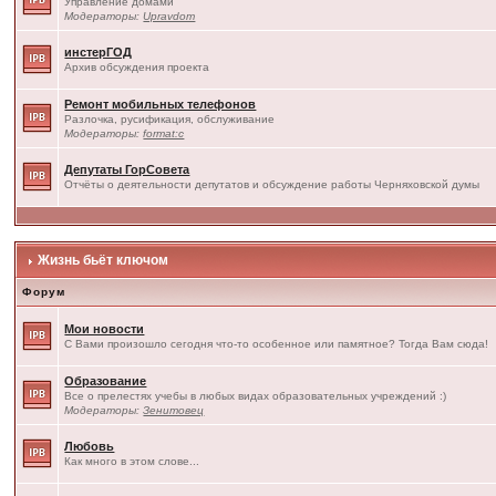
Управление домами
Модераторы:
Upravdom
инстерГОД
Архив обсуждения проекта
Ремонт мобильных телефонов
Разлочка, русификация, обслуживание
Модераторы:
format:c
Депутаты ГорСовета
Отчёты о деятельности депутатов и обсуждение работы Черняховской думы
Жизнь бьёт ключом
Форум
Мои новости
С Вами произошло сегодня что-то особенное или памятное? Тогда Вам сюда!
Образование
Все о прелестях учебы в любых видах образовательных учреждений :)
Модераторы:
Зенитовец
Любовь
Как много в этом слове...