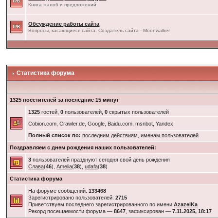
Книга жалоб и предложений.
Обсуждение работы сайта
Вопросы, касающиеся сайта. Создатель сайта - Moonwalker
Статистика форума
1325 посетителей за последние 15 минут
1325
гостей,
0
пользователей,
0
скрытых пользователей
Cobion.com, Crawler.de, Google, Baidu.com, msnbot, Yandex
Полный список по:
последним действиям
,
именам пользователей
Поздравляем с днем рождения наших пользователей:
3
пользователей празднуют сегодня свой день рождения
Слава
(
46
),
Amelia
(
38
),
udafa
(
38
)
Статистика форума
На форуме сообщений:
133468
Зарегистрировано пользователей:
2715
Приветствуем последнего зарегистрированного по имени
AzazelKa
Рекорд посещаемости форума —
8647
, зафиксирован —
7.11.2025, 18:17