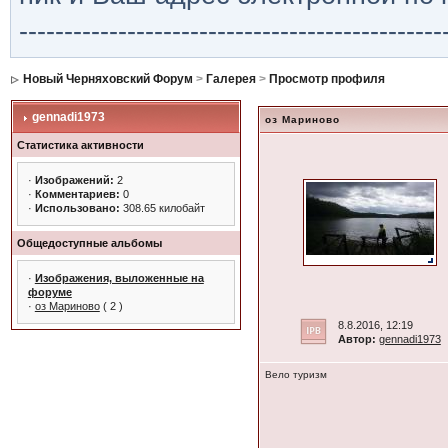
-----------------------------------------------
Новый Черняховский Форум
>
Галерея
>
Просмотр профиля
gennadi1973
оз Мариново
Статистика активности
·
Изображений:
2
·
Комментариев:
0
·
Использовано:
308.65 килобайт
Общедоступные альбомы
·
Изображения, выложенные на
форуме
·
оз Мариново
( 2 )
8.8.2016, 12:19
Автор:
gennadi1973
Вело туризм