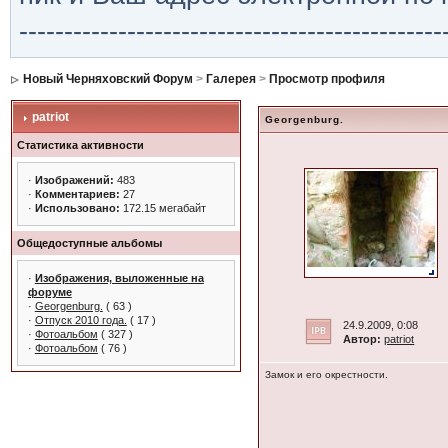
-----------------------------------------------
Новый Черняховский Форум
>
Галерея
>
Просмотр профиля
patriot
Georgenburg.
Статистика активности
·
Изображений:
483
·
Комментариев:
27
·
Использовано:
172.15 мегабайт
Общедоступные альбомы
·
Изображения, выложенные на
форуме
·
Georgenburg.
( 63 )
·
Отпуск 2010 года.
( 17 )
24.9.2009, 0:08
·
Фотоальбом
( 327 )
Автор:
patriot
·
Фотоальбом
( 76 )
Замок и его окрестности.