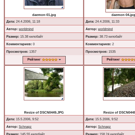
daemon-01.jpg
daemon-04.jp
Дата:
24.4.2006, 11:18
Дата:
24.4.2006, 11:33
Автор:
worldmind
Автор:
worldmind
Размер:
15.38 килобайт
Размер:
38.73 килобайт
Комментариев:
0
Комментариев:
2
Просмотров:
1357
Просмотров:
1535
Рейтинг
Рейтинг
Resize of DSCN0449.JPG
Resize of DSCN044
Дата:
15.5.2006, 9:52
Дата:
15.5.2006, 9:52
Автор:
Schnapz
Автор:
Schnapz
Размер:
145.55 килобайт
Размер:
158.24 килобайт