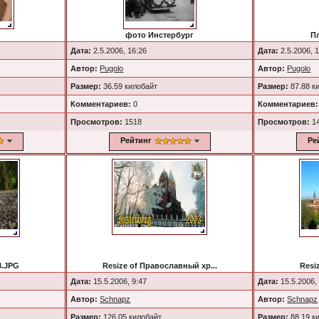
g
фото Инстербург
П
Дата:
2.5.2006, 16:26
Дата:
2.5.2006, 
Автор:
Pugolo
Автор:
Pugolo
Размер:
36.59 килобайт
Размер:
87.88 к
Комментариев:
0
Комментариев:
Просмотров:
1518
Просмотров:
1
Рейтинг
Ре
8.JPG
Resize of Православный хр...
Resi
Дата:
15.5.2006, 9:47
Дата:
15.5.2006,
Автор:
Schnapz
Автор:
Schnapz
Размер:
126.05 килобайт
Размер:
88.19 к