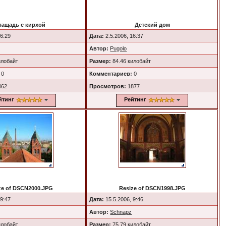
лащадь с кирхой
Детский дом
16:29
Дата:
2.5.2006, 16:37
Автор:
Pugolo
илобайт
Размер:
84.46 килобайт
0
Комментариев:
0
462
Просмотров:
1877
йтинг
Рейтинг
ze of DSCN2000.JPG
Resize of DSCN1998.JPG
 9:47
Дата:
15.5.2006, 9:46
Автор:
Schnapz
илобайт
Размер:
75.79 килобайт