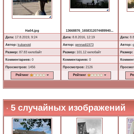
Наб4.jpg
13668876_1658312074489940...
Дата:
17.8.2019, 9:24
Дата:
8.8.2016, 12:19
Дата:
8.8
Автор:
kubanoid
Автор:
gennadi1973
Автор:
Размер:
87.83 килобайт
Размер:
101.12 килобайт
Размер:
Комментариев:
0
Комментариев:
0
Коммент
Просмотров:
1456
Просмотров:
2126
Просмо
Рейтинг
Рейтинг
Ре
5 случайных изображений