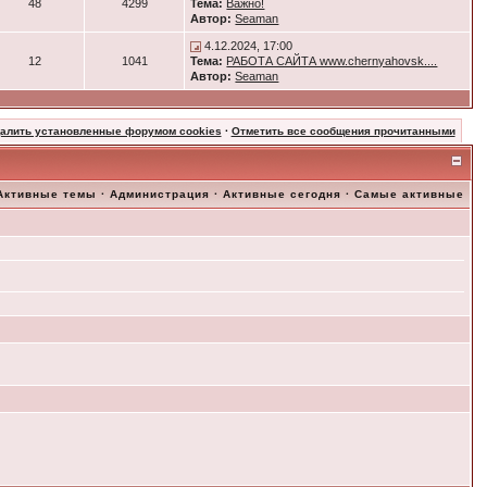
48
4299
Тема:
Важно!
Автор:
Seaman
4.12.2024, 17:00
12
1041
Тема:
РАБОТА САЙТА www.chernyahovsk....
Автор:
Seaman
далить установленные форумом cookies
·
Отметить все сообщения прочитанными
Активные темы
·
Администрация
·
Активные сегодня
·
Самые активные