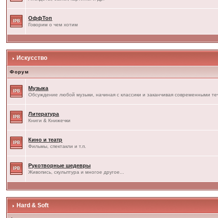
ОффТоп
Говорим о чем хотим
Искусство
Форум
Музыка
Обсуждение любой музыки, начиная с классики и заканчивая современными т
Литература
Книги & Книжечки
Кино и театр
Фильмы, спектакли и т.п.
Рукотворные шедевры
Живопись, скульптура и многое другое...
Hard & Soft