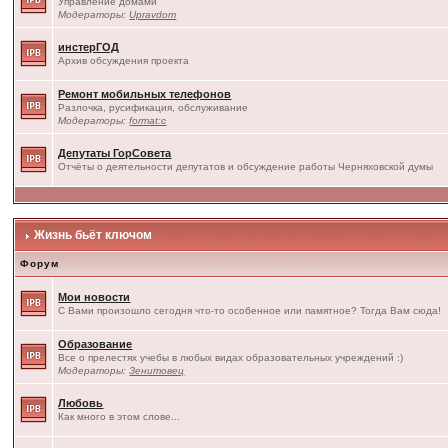
Управление домами
Модераторы:
Upravdom
инстерГОД
Архив обсуждения проекта
Ремонт мобильных телефонов
Разлочка, русификация, обслуживание
Модераторы:
format:c
Депутаты ГорСовета
Отчёты о деятельности депутатов и обсуждение работы Черняховской думы
Жизнь бьёт ключом
Форум
Мои новости
С Вами произошло сегодня что-то особенное или памятное? Тогда Вам сюда!
Образование
Все о прелестях учебы в любых видах образовательных учреждений :)
Модераторы:
Зенитовец
Любовь
Как много в этом слове...