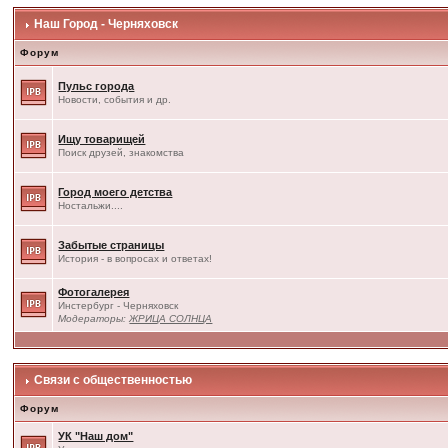
Наш Город - Черняховск
Форум
Пульс города
Новости, события и др.
Ищу товарищей
Поиск друзей, знакомства
Город моего детства
Ностальжи....
Забытые страницы
История - в вопросах и ответах!
Фотогалерея
Инстербург - Черняховск
Модераторы:
ЖРИЦА СОЛНЦА
Связи с общественностью
Форум
УК "Наш дом"