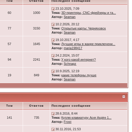
Тем
Ответов
Последнее сообщение
23.10.2025, 7:09
60
1000
Тема:
3D-принтеры, CNC-фрейзеры и та...
Автор:
Seaman
10.2.2026, 20:12
77
3150
Тема:
Открытые карты: Черняховск
Автор:
Seaman
19.10.2017, 4:17
57
1645
Тема:
Лучшие игры в жанре приключени...
Автор:
maria198417
24.2.2024, 15:07
94
2241
Тема:
У кого какой интернет?
Автор:
Schnapz
10.9.2025, 12:19
19
849
Тема:
какие телефоны лучше
Автор:
Seaman
Тем
Ответов
Последнее сообщение
28.6.2016, 8:44
141
735
Тема:
Куплю клавиатуру Acer Aspire 1...
Автор:
Frost
30.11.2016, 21:53