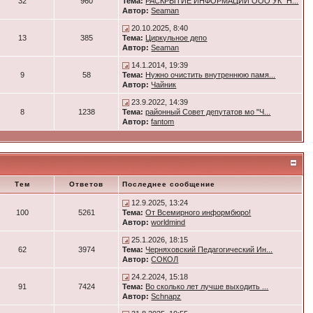
32
960
Тема:
РАСКРЫТИЕ ИНФОРМАЦИИ ООО УК "Н...
Автор:
Seaman
20.10.2025, 8:40
13
385
Тема:
Циркульное депо
Автор:
Seaman
14.1.2014, 19:39
9
58
Тема:
Нужно очистить внутреннюю памя...
Автор:
Чайник
23.9.2022, 14:39
8
1238
Тема:
районный Совет депутатов мо "Ч...
Автор:
fantom
Тем
Ответов
Последнее сообщение
12.9.2025, 13:24
100
5261
Тема:
От Всемирного информбюро!
Автор:
worldmind
25.1.2026, 18:15
62
3974
Тема:
Черняховский Педагогический Ин...
Автор:
СОКОЛ
24.2.2024, 15:18
91
7424
Тема:
Во сколько лет лучше выходить ...
Автор:
Schnapz