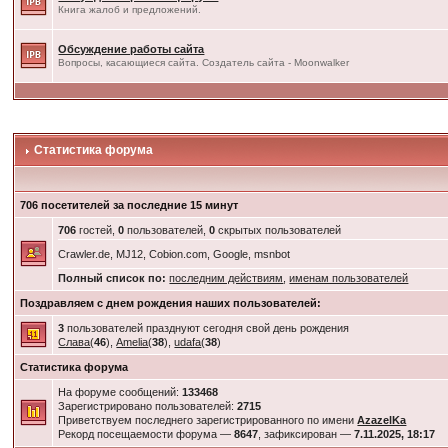
Книга жалоб и предложений.
Обсуждение работы сайта
Вопросы, касающиеся сайта. Создатель сайта - Moonwalker
Статистика форума
706 посетителей за последние 15 минут
706
гостей,
0
пользователей,
0
скрытых пользователей
Crawler.de, MJ12, Cobion.com, Google, msnbot
Полный список по:
последним действиям
,
именам пользователей
Поздравляем с днем рождения наших пользователей:
3
пользователей празднуют сегодня свой день рождения
Слава
(
46
),
Amelia
(
38
),
udafa
(
38
)
Статистика форума
На форуме сообщений:
133468
Зарегистрировано пользователей:
2715
Приветствуем последнего зарегистрированного по имени
AzazelKa
Рекорд посещаемости форума —
8647
, зафиксирован —
7.11.2025, 18:17