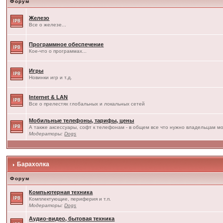
Форум
Железо
Все о железе...
Программное обеспечение
Кое-что о программах...
Игры
Новинки игр и т.д.
Internet & LAN
Все о прелестях глобальных и локальных сетей
Мобильные телефоны, тарифы, цены
А также аксессуары, софт к телефонам - в общем все что нужно владельцам мо
Модераторы:
Dogs
Барахолка
Форум
Компьютерная техника
Комплектующие, периферия и т.п.
Модераторы:
Dogs
Аудио-видео, бытовая техника