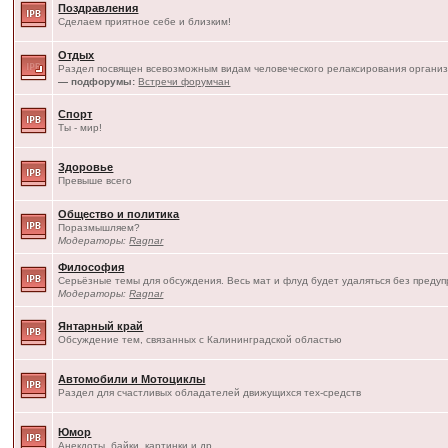
Поздравления
Сделаем приятное себе и близким!
Отдых
Раздел посвящен всевозможным видам человеческого релаксирования организ
— подфорумы:
Встречи форумчан
Спорт
Ты - мир!
Здоровье
Превыше всего
Общество и политика
Поразмышляем?
Модераторы:
Ragnar
Философия
Серьёзные темы для обсуждения. Весь мат и флуд будет удаляться без преду
Модераторы:
Ragnar
Янтарный край
Обсуждение тем, связанных с Калининградской областью
Автомобили и Мотоциклы
Раздел для счастливых обладателей движущихся тех-средств
Юмор
Анекдоты, байки, картинки и др.