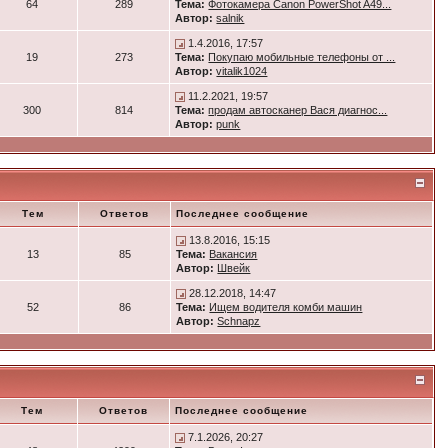
64
289
Тема:
Фотокамера Canon PowerShot A49...
Автор:
salnik
1.4.2016, 17:57
19
273
Тема:
Покупаю мобильные телефоны от ...
Автор:
vitalik1024
11.2.2021, 19:57
300
814
Тема:
продам автосканер Вася диагнос...
Автор:
punk
Тем
Ответов
Последнее сообщение
13.8.2016, 15:15
13
85
Тема:
Вакансия
Автор:
Швейк
28.12.2018, 14:47
52
86
Тема:
Ищем водителя комби машин
Автор:
Schnapz
Тем
Ответов
Последнее сообщение
7.1.2026, 20:27