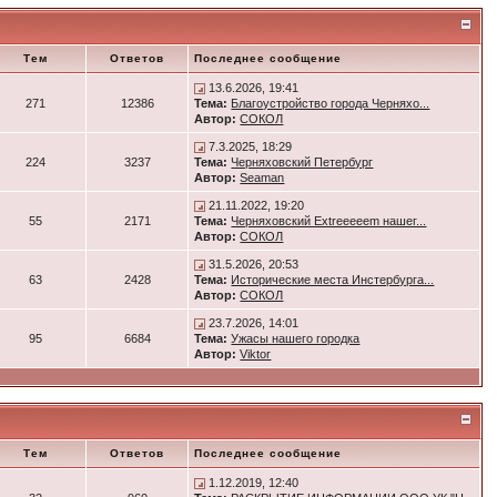
Тем
Ответов
Последнее сообщение
13.6.2026, 19:41
271
12386
Тема:
Благоустройство города Черняхо...
Автор:
СОКОЛ
7.3.2025, 18:29
224
3237
Тема:
Черняховский Петербург
Автор:
Seaman
21.11.2022, 19:20
55
2171
Тема:
Черняховский Extreeeeem нашег...
Автор:
СОКОЛ
31.5.2026, 20:53
63
2428
Тема:
Исторические места Инстербурга...
Автор:
СОКОЛ
23.7.2026, 14:01
95
6684
Тема:
Ужасы нашего городка
Автор:
Viktor
Тем
Ответов
Последнее сообщение
1.12.2019, 12:40