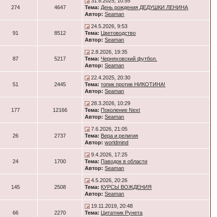
31.8.2025, 10:55
274
4647
Тема:
День рождения ДЕДУШКИ ЛЕНИНА
Автор:
Seaman
24.5.2026, 9:53
91
8512
Тема:
Цветоводство
Автор:
Seaman
2.8.2026, 19:35
87
5217
Тема:
Черняховский футбол.
Автор:
Seaman
22.4.2025, 20:30
51
2445
Тема:
топик против НИКОТИНА!
Автор:
Seaman
28.3.2026, 10:29
177
12166
Тема:
Поколение Next
Автор:
Seaman
7.6.2026, 21:05
26
2737
Тема:
Вера и религия
Автор:
worldmind
9.4.2026, 17:25
24
1700
Тема:
Паводок в области
Автор:
Seaman
4.5.2026, 20:26
145
2508
Тема:
КУРСЫ ВОЖДЕНИЯ
Автор:
Seaman
19.11.2019, 20:48
66
2270
Тема:
Цитатник Рунета