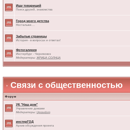
Ищу товарищей
Поиск друзей, знакомства
Город моего детства
Ностальжи....
Забытые страницы
История - в вопросах и ответах!
Фотогалерея
Инстербург - Черняховск
Модераторы:
ЖРИЦА СОЛНЦА
Связи с общественностью
Форум
УК "Наш дом"
Управление домами
Модераторы:
Upravdom
инстерГОД
Архив обсуждения проекта