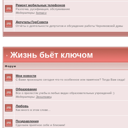
Ремонт мобильных телефонов
Разлочка, русификация, обслуживание
Модераторы:
format:c
Депутаты ГорСовета
Отчёты о деятельности депутатов и обсуждение работы Черняховской думы
Жизнь бьёт ключом
Форум
Мои новости
С Вами произошло сегодня что-то особенное или памятное? Тогда Вам сюда!
Образование
Все о прелестях учебы в любых видах образовательных учреждений :)
Модераторы:
Зенитовец
Любовь
Как много в этом слове...
Поздравления
Сделаем приятное себе и близким!