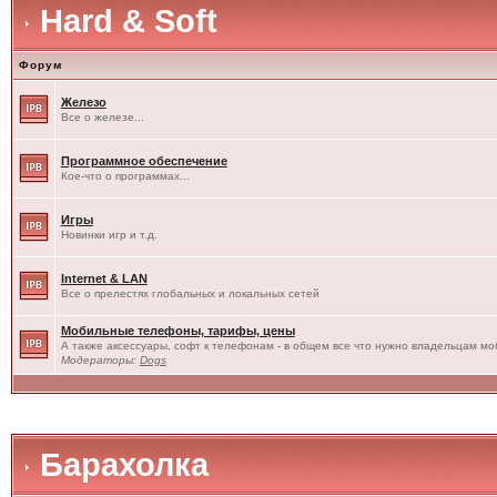
Hard & Soft
Форум
Железо
Все о железе...
Программное обеспечение
Кое-что о программах...
Игры
Новинки игр и т.д.
Internet & LAN
Все о прелестях глобальных и локальных сетей
Мобильные телефоны, тарифы, цены
А также аксессуары, софт к телефонам - в общем все что нужно владельцам моб
Модераторы:
Dogs
Барахолка