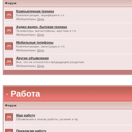
Форум
Компьютерная техника
Комплектующие, периферия и т.п.
Модераторы:
Dogs
Аудио-видео, бытовая техника
Телевизоры, магнитофоны, акустика и т.п.
Модераторы:
Dogs
Мобильные телефоны
Комплектующие, аксессуары и т.п.
Модераторы:
Dogs
Другие объявления
Все, что не относится к предыдущим разделам
Модераторы:
Dogs
Работа
Форум
Ищу работу
Объявления о поиске работы, резюме и пр.
Предлагаю работу