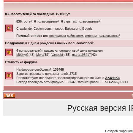
836 посетителей за последние 15 минут
836
гостей,
0
пользователей,
0
скрытых пользователей
Crawler.de, Cobion.com, msnbot, Baidu.com, Google
Полный список по:
последним действиям
,
именам пользователей
Поздравляем с днем рождения наших пользователей:
4
пользователей празднуют сегодня свой день рождения
МёбиуС
(
43
),
Mora
(
52
),
Vaneskin
(
35
),
maria198417
(
42
)
Статистика форума
На форуме сообщений:
133468
Зарегистрировано пользователей:
2715
Приветствуем последнего зарегистрированного по имени
AzazelKa
Рекорд посещаемости форума —
8647
, зафиксирован —
7.11.2025, 18:17
Русская версия
I
Создаем хорошее