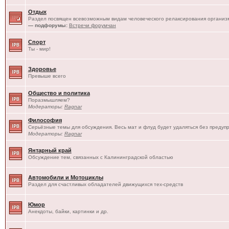
Отдых
Раздел посвящен всевозможным видам человеческого релаксирования организм
— подфорумы:
Встречи форумчан
Спорт
Ты - мир!
Здоровье
Превыше всего
Общество и политика
Поразмышляем?
Модераторы:
Ragnar
Философия
Серьёзные темы для обсуждения. Весь мат и флуд будет удаляться без предуп
Модераторы:
Ragnar
Янтарный край
Обсуждение тем, связанных с Калининградской областью
Автомобили и Мотоциклы
Раздел для счастливых обладателей движущихся тех-средств
Юмор
Анекдоты, байки, картинки и др.