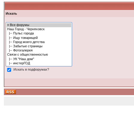
Искать
Искать в подфорумах?