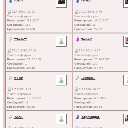
#Den#
#staiz#
22.4.2009, 18:41
29.10.2008, 0:46
Участник форума
Участник форума
Регистрация:
5.1.2007
Регистрация:
26.5.2007
Сообщений:
153
Сообщений:
11
Просмотров:
61780
Просмотров:
75592
***beta***
*babka*
17.10.2010, 20:31
17.4.2010, 8:27
Участник форума
Участник форума
Регистрация:
21.2.2010
Регистрация:
27.10.2007
Сообщений:
1
Сообщений:
130
Просмотров:
48646
Просмотров:
117755
*LEDI*
--спЛин--
2.7.2007, 9:41
6.6.2009, 16:30
Участник форума
Участник форума
Регистрация:
18.1.2007
Регистрация:
6.6.2009
Сообщений:
17
Сообщений:
1
Просмотров:
48388
Просмотров:
45963
-SaaS-
-SlipMaggot-