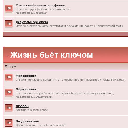
Ремонт мобильных телефонов
Разлочка, русификация, обслуживание
Модераторы:
format:c
Депутаты ГорСовета
Отчёты о деятельности депутатов и обсуждение работы Черняховской думы
Жизнь бьёт ключом
Форум
Мои новости
С Вами произошло сегодня что-то особенное или памятное? Тогда Вам сюда!
Образование
Все о прелестях учебы в любых видах образовательных учреждений :)
Модераторы:
Зенитовец
Любовь
Как много в этом слове...
Поздравления
Сделаем приятное себе и близким!