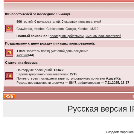
806 посетителей за последние 15 минут
806
гостей,
0
пользователей,
0
скрытых пользователей
Crawler.de, msnbot, Cobion.com, Google, Yandex, MJ12
Полный список по:
последним действиям
,
именам пользователей
Поздравляем с днем рождения наших пользователей:
1
пользователь празднует свой день рождения
Alex878
(
44
)
Статистика форума
На форуме сообщений:
133468
Зарегистрировано пользователей:
2715
Приветствуем последнего зарегистрированного по имени
AzazelKa
Рекорд посещаемости форума —
8647
, зафиксирован —
7.11.2025, 18:17
Русская версия
I
Создаем хорошее