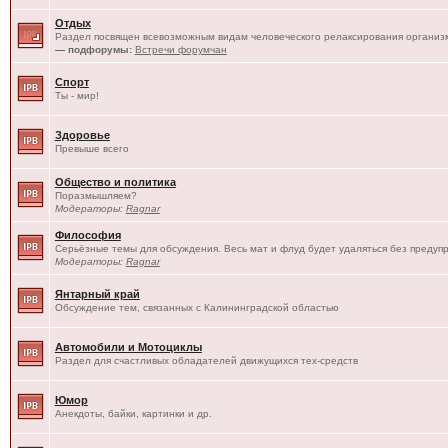
Отдых
Раздел посвящен всевозможным видам человеческого релаксирования организм
— подфорумы:
Встречи форумчан
Спорт
Ты - мир!
Здоровье
Превыше всего
Общество и политика
Поразмышляем?
Модераторы:
Ragnar
Философия
Серьёзные темы для обсуждения. Весь мат и флуд будет удаляться без предуп
Модераторы:
Ragnar
Янтарный край
Обсуждение тем, связанных с Калининградской областью
Автомобили и Мотоциклы
Раздел для счастливых обладателей движущихся тех-средств
Юмор
Анекдоты, байки, картинки и др.