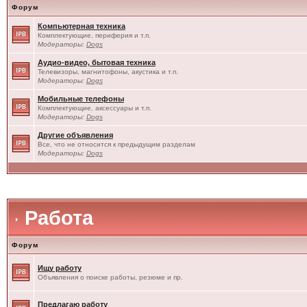
Форум
Компьютерная техника
Комплектующие, периферия и т.п.
Модераторы:
Dogs
Аудио-видео, бытовая техника
Телевизоры, магнитофоны, акустика и т.п.
Модераторы:
Dogs
Мобильные телефоны
Комплектующие, аксессуары и т.п.
Модераторы:
Dogs
Другие объявления
Все, что не относится к предыдущим разделам
Модераторы:
Dogs
Работа
Форум
Ищу работу
Объявления о поиске работы, резюме и пр.
Предлагаю работу