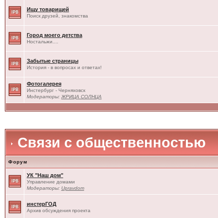
Ищу товарищей
Поиск друзей, знакомства
Город моего детства
Ностальжи....
Забытые страницы
История - в вопросах и ответах!
Фотогалерея
Инстербург - Черняховск
Модераторы:
ЖРИЦА СОЛНЦА
Связи с общественностью
Форум
УК "Наш дом"
Управление домами
Модераторы:
Upravdom
инстерГОД
Архив обсуждения проекта