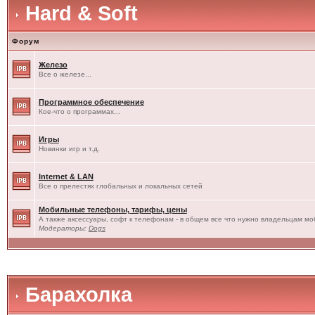
Hard & Soft
Форум
Железо
Все о железе...
Программное обеспечение
Кое-что о программах...
Игры
Новинки игр и т.д.
Internet & LAN
Все о прелестях глобальных и локальных сетей
Мобильные телефоны, тарифы, цены
А также аксессуары, софт к телефонам - в общем все что нужно владельцам моб
Модераторы:
Dogs
Барахолка