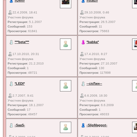
#Den#
#staiz#
22.4.2009, 18:41
29.10.2008, 0:46
Участник форума
Участник форума
Регистрация:
5.1.2007
Регистрация:
26.5.2007
Сообщений:
153
Сообщений:
11
Просмотров:
61841
Просмотров:
75663
***beta***
*babka*
17.10.2010, 20:31
17.4.2010, 8:27
Участник форума
Участник форума
Регистрация:
21.2.2010
Регистрация:
27.10.2007
Сообщений:
1
Сообщений:
130
Просмотров:
48721
Просмотров:
117898
*LEDI*
--спЛин--
2.7.2007, 9:41
6.6.2009, 16:30
Участник форума
Участник форума
Регистрация:
18.1.2007
Регистрация:
6.6.2009
Сообщений:
17
Сообщений:
1
Просмотров:
48457
Просмотров:
46033
-SaaS-
-SlipMaggot-