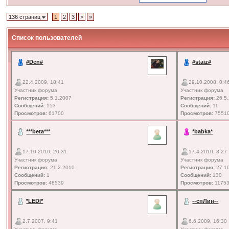
136 страниц
1
2
3
>
»
Список пользователей
#Den#
#staiz#
22.4.2009, 18:41
29.10.2008, 0:4
Участник форума
Участник форума
Регистрация:
5.1.2007
Регистрация:
26.5
Сообщений:
153
Сообщений:
11
Просмотров:
61700
Просмотров:
7551
***beta***
*babka*
17.10.2010, 20:31
17.4.2010, 8:27
Участник форума
Участник форума
Регистрация:
21.2.2010
Регистрация:
27.1
Сообщений:
1
Сообщений:
130
Просмотров:
48539
Просмотров:
1175
*LEDI*
--спЛин--
2.7.2007, 9:41
6.6.2009, 16:30