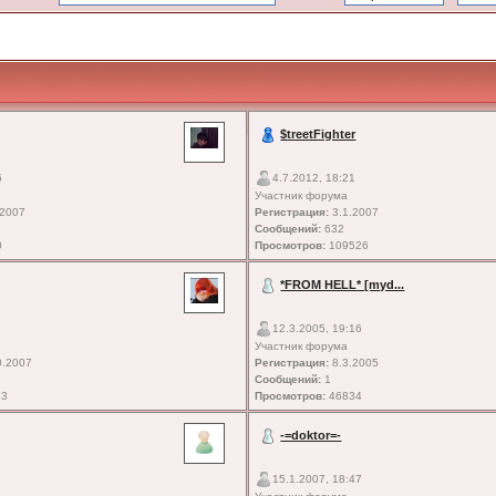
$treetFighter
6
4.7.2012, 18:21
Участник форума
.2007
Регистрация:
3.1.2007
Сообщений:
632
0
Просмотров:
109526
*FROM HELL* [myd...
12.3.2005, 19:16
Участник форума
0.2007
Регистрация:
8.3.2005
Сообщений:
1
33
Просмотров:
46834
-=doktor=-
15.1.2007, 18:47