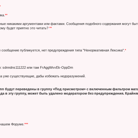
*
ка.
**
нные никакими аргументами или фактами. Сообщения подобного содержания могут быт
кому будет приятно это читать?
**
е сообщение публикуется, нет предупреждения типа "Ненормативная Лексика".
*
ер: sdnndns111222 или там FrAggWvvEk-OppDm
 на уже существующие, дабы избежать недоразумений.
п будут переведены в группу «Под присмотром» с включенным фильтром мата
да в эту группу, может быть удалено модератором без предупреждения. Крайняя
 нашем Форуме.
***