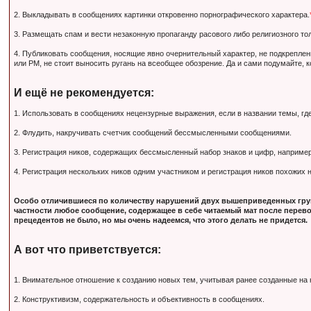
2. Выкладывать в сообщениях картинки откровенно порнографического характера.
3. Размещать спам и вести незаконную пропаганду расового либо религиозного тол
4. Публиковать сообщения, носящие явно очернительный характер, не подкрепле
или PM, не стоит выносить ругань на всеобщее обозрение. Да и сами подумайте, 
И ещё не рекомендуется:
1. Использовать в сообщениях нецензурные выражения, если в названии темы, гд
2. Флудить, накручивать счетчик сообщений бессмысленными сообщениями.
3. Регистрация ников, содержащих бессмысленный набор знаков и цифр, наприм
4. Регистрация нескольких ников одним участником и регистрация ников похожих
Особо отличившиеся по количеству нарушений двух вышеприведенных груп
частности любое сообщение, содержащее в себе читаемый мат после перево
прецедентов не было, но мы очень надеемся, что этого делать не придется.
А вот что приветствуется:
1. Внимательное отношение к созданию новых тем, учитывая ранее созданные на
2. Конструктивизм, содержательность и объективность в сообщениях.