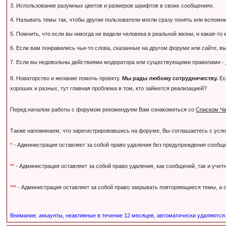
3. Использование разумных цветов и размеров шрифтов в своих сообщениях.
4. Называть темы так, чтобы другие пользователи могли сразу понять или вспомнить,
5. Помнить, что если вы никогда не видели человека в реальной жизни, и какая-то
6. Если вам понравились чьи-то слова, сказанные на другом форуме или сайте, вы
7. Если вы недовольны действиями модератора или существующими правилами - дл
8. Новаторство и желание помочь проекту.
Мы рады любому сотрудничеству.
Ес
хороших и разных, тут главная проблема в том, кто займется реализацией?
Перед началом работы с форумом рекомендуем Вам ознакомиться со
Списком Ча
Также напоминаем, что зарегистрировавшись на форуме, Вы соглашаетесь с усл
*
- Администрация оставляет за собой право удаления без предупреждения сообще
**
- Администрация оставляет за собой право удаления, как сообщений, так и уче
***
- Администрация оставляет за собой право закрывать повторяющиеся темы, а с
Внимание: аккаунты, неактивные в течение 12 месяцев, автоматически удаляются