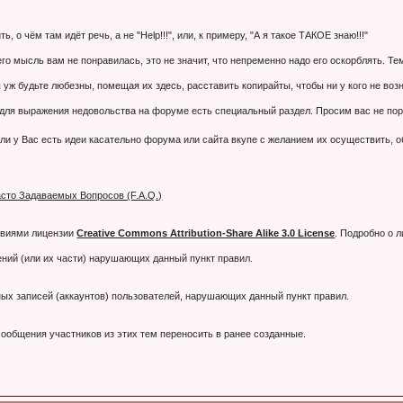
 о чём там идёт речь, а не "Help!!!", или, к примеру, "А я такое ТАКОЕ знаю!!!"
 его мысль вам не понравилась, это не значит, что непременно надо его оскорблять. 
 уж будьте любезны, помещая их здесь, расставить копирайты, чтобы ни у кого не воз
я выражения недовольства на форуме есть специальный раздел. Просим вас не порти
ли у Вас есть идеи касательно форума или сайта вкупе с желанием их осуществить, 
сто Задаваемых Вопросов (F.A.Q.)
овиями лицензии
Creative Commons Attribution-Share Alike 3.0 License
. Подробно о 
ний (или их части) нарушающих данный пункт правил.
тных записей (аккаунтов) пользователей, нарушающих данный пункт правил.
ообщения участников из этих тем переносить в ранее созданные.
.