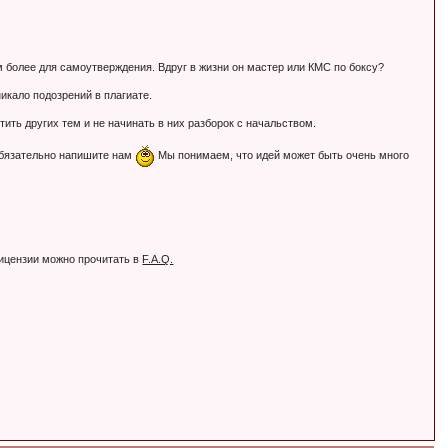
Тем более для самоутверждения. Вдруг в жизни он мастер или КМС по боксу?
никало подозрений в плагиате.
ть других тем и не начинать в них разборок с начальством.
обязательно напишите нам
Мы понимаем, что идей может быть очень много
лицензии можно прочитать в
F.A.Q.