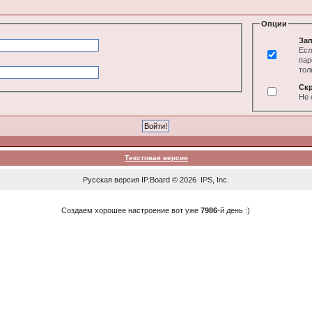
Опции
Зап
Есл
пар
тол
Ск
Не 
Текстовая версия
Русская версия
IP.Board
© 2026
IPS, Inc
.
Создаем хорошее настроение вот уже
7986
-й день :)