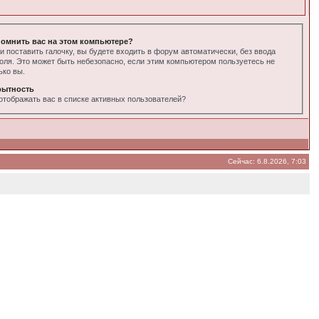
омнить вас на этом компьютере?
и поставить галочку, вы будете входить в форум автоматически, без ввода
оля. Это может быть небезопасно, если этим компьютером пользуетесь не
ько вы.
рытность
отображать вас в списке активных пользователей?
Сейчас: 6.8.2026, 7:03