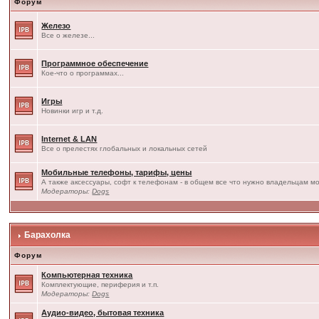
Форум
Железо
Все о железе...
Программное обеспечение
Кое-что о программах...
Игры
Новинки игр и т.д.
Internet & LAN
Все о прелестях глобальных и локальных сетей
Мобильные телефоны, тарифы, цены
А также аксессуары, софт к телефонам - в общем все что нужно владельцам мо
Модераторы:
Dogs
Барахолка
Форум
Компьютерная техника
Комплектующие, периферия и т.п.
Модераторы:
Dogs
Аудио-видео, бытовая техника