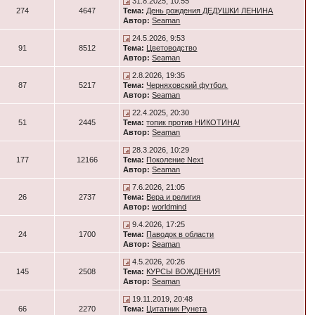
31.8.2025, 10:55
274
4647
Тема:
День рождения ДЕДУШКИ ЛЕНИНА
Автор:
Seaman
24.5.2026, 9:53
91
8512
Тема:
Цветоводство
Автор:
Seaman
2.8.2026, 19:35
87
5217
Тема:
Черняховский футбол.
Автор:
Seaman
22.4.2025, 20:30
51
2445
Тема:
топик против НИКОТИНА!
Автор:
Seaman
28.3.2026, 10:29
177
12166
Тема:
Поколение Next
Автор:
Seaman
7.6.2026, 21:05
26
2737
Тема:
Вера и религия
Автор:
worldmind
9.4.2026, 17:25
24
1700
Тема:
Паводок в области
Автор:
Seaman
4.5.2026, 20:26
145
2508
Тема:
КУРСЫ ВОЖДЕНИЯ
Автор:
Seaman
19.11.2019, 20:48
66
2270
Тема:
Цитатник Рунета