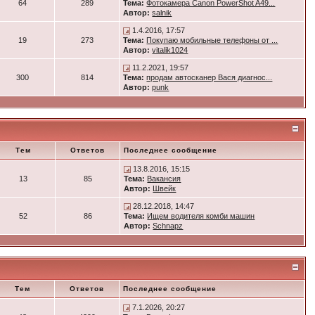
64
289
Тема:
Фотокамера Canon PowerShot A49...
Автор:
salnik
1.4.2016, 17:57
19
273
Тема:
Покупаю мобильные телефоны от ...
Автор:
vitalik1024
11.2.2021, 19:57
300
814
Тема:
продам автосканер Вася диагнос...
Автор:
punk
Тем
Ответов
Последнее сообщение
13.8.2016, 15:15
13
85
Тема:
Вакансия
Автор:
Швейк
28.12.2018, 14:47
52
86
Тема:
Ищем водителя комби машин
Автор:
Schnapz
Тем
Ответов
Последнее сообщение
7.1.2026, 20:27