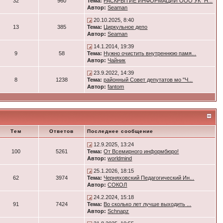
32
960
Тема:
РАСКРЫТИЕ ИНФОРМАЦИИ ООО УК "Н...
Автор:
Seaman
20.10.2025, 8:40
13
385
Тема:
Циркульное депо
Автор:
Seaman
14.1.2014, 19:39
9
58
Тема:
Нужно очистить внутреннюю памя...
Автор:
Чайник
23.9.2022, 14:39
8
1238
Тема:
районный Совет депутатов мо "Ч...
Автор:
fantom
Тем
Ответов
Последнее сообщение
12.9.2025, 13:24
100
5261
Тема:
От Всемирного информбюро!
Автор:
worldmind
25.1.2026, 18:15
62
3974
Тема:
Черняховский Педагогический Ин...
Автор:
СОКОЛ
24.2.2024, 15:18
91
7424
Тема:
Во сколько лет лучше выходить ...
Автор:
Schnapz