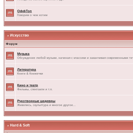
ОффТоп
Говорим о чем хотим
Искусство
Форум
Музыка
Обсуждение любой музыки, начиная с классики и заканчивая современными т
Литература
Книги & Книжечки
Кино и театр
Фильмы, спектакли и т.п.
Рукотворные шедевры
Живопись, скульптура и многое другое...
Hard & Soft