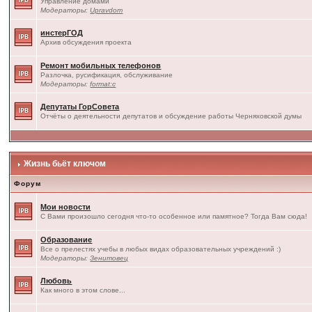
Управление домами
Модераторы:
Upravdom
инстерГОД
Архив обсуждения проекта
Ремонт мобильных телефонов
Разлочка, русификация, обслуживание
Модераторы:
format:c
Депутаты ГорСовета
Отчёты о деятельности депутатов и обсуждение работы Черняховской думы
Жизнь бьёт ключом
Форум
Мои новости
С Вами произошло сегодня что-то особенное или памятное? Тогда Вам сюда!
Образование
Все о прелестях учебы в любых видах образовательных учреждений :)
Модераторы:
Зенитовец
Любовь
Как много в этом слове...