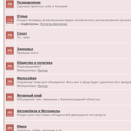
Поздравления
Сделаем приятное себе и близким!
Отдых
Раздел посвящен всевозможным видам человеческого релаксирования организ
— подфорумы:
Встречи форумчан
Спорт
Ты - мир!
Здоровье
Превыше всего
Общество и политика
Поразмышляем?
Модераторы:
Ragnar
Философия
Серьёзные темы для обсуждения. Весь мат и флуд будет удаляться без преду
Модераторы:
Ragnar
Янтарный край
Обсуждение тем, связанных с Калининградской областью
Автомобили и Мотоциклы
Раздел для счастливых обладателей движущихся тех-средств
Юмор
Анекдоты, байки, картинки и др.