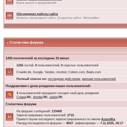
Книга жалоб и предложений.
Обсуждение работы сайта
Вопросы, касающиеся сайта. Создатель сайта - Moonwalker
Статистика форума
1255 посетителей за последние 15 минут
1255
гостей,
0
пользователей,
0
скрытых пользователей
Crawler.de, Google, Yandex, msnbot, Cobion.com, Baidu.com
Полный список по:
последним действиям
,
именам пользователей
Поздравляем с днем рождения наших пользователей:
3
пользователей празднуют сегодня свой день рождения
Слава
(
46
),
Amelia
(
38
),
udafa
(
38
)
Статистика форума
На форуме сообщений:
133468
Зарегистрировано пользователей:
2715
Приветствуем последнего зарегистрированного по имени
AzazelKa
Рекорд посещаемости форума —
8647
, зафиксирован —
7.11.2025, 18:17