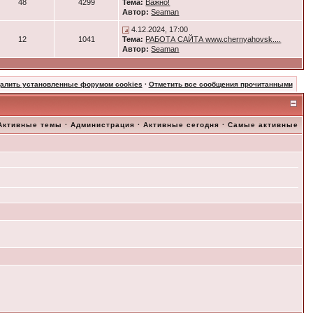
48
4299
Тема:
Важно!
Автор:
Seaman
4.12.2024, 17:00
12
1041
Тема:
РАБОТА САЙТА www.chernyahovsk....
Автор:
Seaman
далить установленные форумом cookies
·
Отметить все сообщения прочитанными
Активные темы
·
Администрация
·
Активные сегодня
·
Самые активные