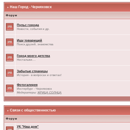
Наш Город - Черняховск
Форум
Пульс города
Новости, события и др.
Ищу товарищей
Поиск друзей, знакомства
Город моего детства
Ностальжи....
Забытые страницы
История - в вопросах и ответах!
Фотогалерея
Инстербург - Черняховск
Модераторы:
ЖРИЦА СОЛНЦА
Связи с общественностью
Форум
УК "Наш дом"