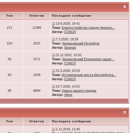
Тем
Ответов
Последнее сообщение
13.6.2026, 19:41
271
12386
Тема:
Благоустройство города Черняхо...
Автор:
СОКОЛ
7.3.2025, 18:29
224
3237
Тема:
Черняховский Петербург
Автор:
Seaman
21.11.2022, 19:20
55
2171
Тема:
Черняховский Extreeeeem нашег...
Автор:
СОКОЛ
31.5.2026, 20:53
63
2428
Тема:
Исторические места Инстербурга...
Автор:
СОКОЛ
23.7.2026, 14:01
95
6684
Тема:
Ужасы нашего городка
Автор:
Viktor
Тем
Ответов
Последнее сообщение
1.12.2019, 12:40