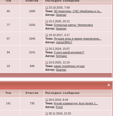
Тем
Ответов
Последнее сообщение
23.10.2025, 7:09
60
1000
Тема:
3D-принтеры, CNC-фрейзеры и та...
Автор:
Seaman
10.2.2026, 20:12
77
3150
Тема:
Открытые карты: Черняховск
Автор:
Seaman
19.10.2017, 4:17
57
1645
Тема:
Лучшие игры в жанре приключени...
Автор:
maria198417
24.2.2024, 15:07
94
2241
Тема:
У кого какой интернет?
Автор:
Schnapz
10.9.2025, 12:19
19
849
Тема:
какие телефоны лучше
Автор:
Seaman
Тем
Ответов
Последнее сообщение
28.6.2016, 8:44
141
735
Тема:
Куплю клавиатуру Acer Aspire 1...
Автор:
Frost
30.11.2016, 21:53