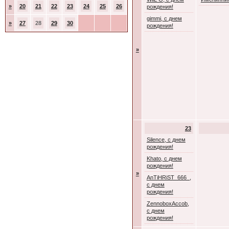
»
20
21
22
23
24
25
26
рождения!
gimmi, с днем
»
27
28
29
30
рождения!
»
23
Silence, с днем
рождения!
Khato, с днем
рождения!
»
AnTiHRiST_666_,
с днем
рождения!
ZennoboxAccob,
с днем
рождения!