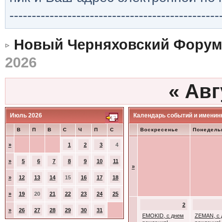
-----------------------------------------------
Новый Черняховский Форум
2026
«
Авг
Июль 2026
Календарь событий и именин
В
П
В
С
Ч
П
С
Воскресенье
Понедель
»
1
2
3
4
»
5
6
7
8
9
10
11
»
»
12
13
14
15
16
17
18
»
19
20
21
22
23
24
25
2
»
26
27
28
29
30
31
EMOKID, с днем
ZEMAN, с 