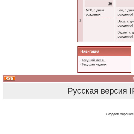
30
MrX, с днем
Leo, с дне
рождения!
рождения!
»
Dogs, с д
рождения!
Вадим, с 
рождения!
Навигация
·
Текущий месяц
·
Текущая неделя
Русская версия
I
Создаем хорошее