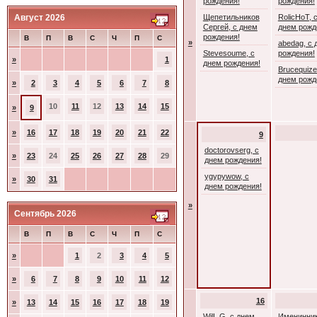
рождения!
рождения!
Август 2026
Щепетильников
RolicHoT, 
Сергей, с днем
днем рожд
рождения!
В
П
В
С
Ч
П
С
»
abedag, с 
Stevesoume, с
рождения!
»
1
днем рождения!
Brucequize
днем рожд
»
2
3
4
5
6
7
8
10
11
12
13
14
15
»
9
»
16
17
18
19
20
21
22
9
doctorovserg, с
»
23
24
25
26
27
28
29
днем рождения!
ygypywow, с
»
30
31
днем рождения!
»
Сентябрь 2026
В
П
В
С
Ч
П
С
»
1
2
3
4
5
»
6
7
8
9
10
11
12
16
»
13
14
15
16
17
18
19
WilL G, с днем
Именинник