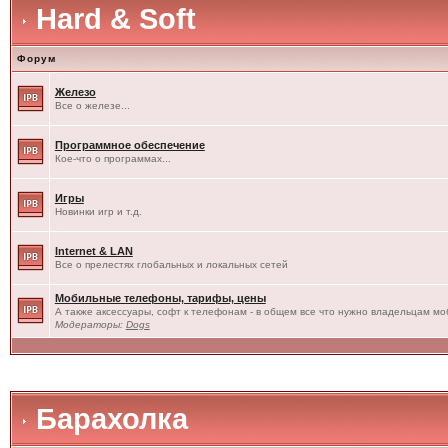
Hard & Soft
Форум
Железо
Все о железе...
Программное обеспечение
Кое-что о программах...
Игры
Новинки игр и т.д.
Internet & LAN
Все о прелестях глобальных и локальных сетей
Мобильные телефоны, тарифы, цены
А также аксессуары, софт к телефонам - в общем все что нужно владельцам моб
Модераторы:
Dogs
Барахолка