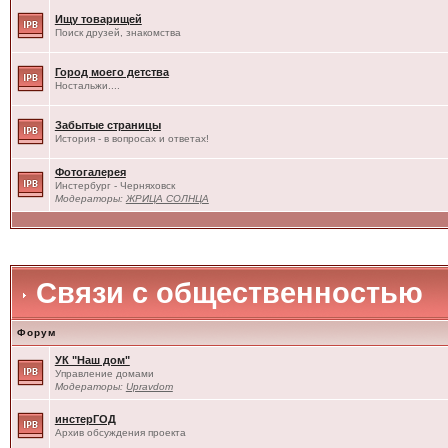
Ищу товарищей
Поиск друзей, знакомства
Город моего детства
Ностальжи....
Забытые страницы
История - в вопросах и ответах!
Фотогалерея
Инстербург - Черняховск
Модераторы:
ЖРИЦА СОЛНЦА
Связи с общественностью
Форум
УК "Наш дом"
Управление домами
Модераторы:
Upravdom
инстерГОД
Архив обсуждения проекта