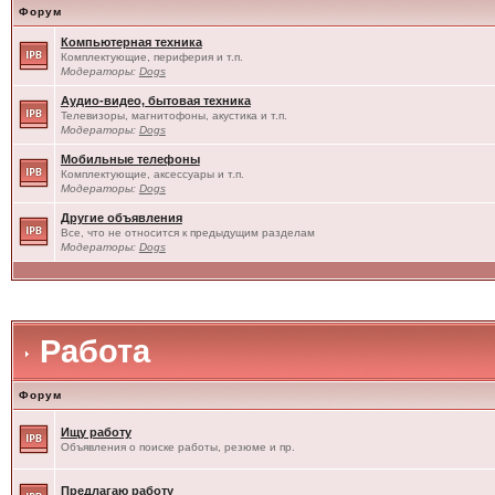
Форум
Компьютерная техника
Комплектующие, периферия и т.п.
Модераторы:
Dogs
Аудио-видео, бытовая техника
Телевизоры, магнитофоны, акустика и т.п.
Модераторы:
Dogs
Мобильные телефоны
Комплектующие, аксессуары и т.п.
Модераторы:
Dogs
Другие объявления
Все, что не относится к предыдущим разделам
Модераторы:
Dogs
Работа
Форум
Ищу работу
Объявления о поиске работы, резюме и пр.
Предлагаю работу