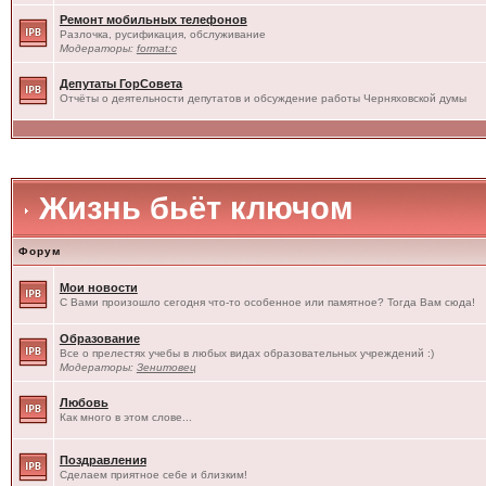
Ремонт мобильных телефонов
Разлочка, русификация, обслуживание
Модераторы:
format:c
Депутаты ГорСовета
Отчёты о деятельности депутатов и обсуждение работы Черняховской думы
Жизнь бьёт ключом
Форум
Мои новости
С Вами произошло сегодня что-то особенное или памятное? Тогда Вам сюда!
Образование
Все о прелестях учебы в любых видах образовательных учреждений :)
Модераторы:
Зенитовец
Любовь
Как много в этом слове...
Поздравления
Сделаем приятное себе и близким!