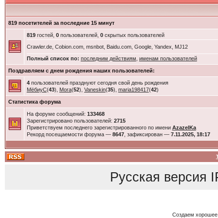
819 посетителей за последние 15 минут
819
гостей,
0
пользователей,
0
скрытых пользователей
Crawler.de, Cobion.com, msnbot, Baidu.com, Google, Yandex, MJ12
Полный список по:
последним действиям
,
именам пользователей
Поздравляем с днем рождения наших пользователей:
4
пользователей празднуют сегодня свой день рождения
МёбиуС
(
43
),
Mora
(
52
),
Vaneskin
(
35
),
maria198417
(
42
)
Статистика форума
На форуме сообщений:
133468
Зарегистрировано пользователей:
2715
Приветствуем последнего зарегистрированного по имени
AzazelKa
Рекорд посещаемости форума —
8647
, зафиксирован —
7.11.2025, 18:17
Русская версия
I
Создаем хорошее