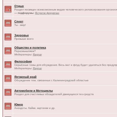
Отдых
Раздел посвящен всевозможным видам человеческого релаксирования организм
— подфорумы:
Встречи форумчан
Спорт
Ты - мир!
Здоровье
Превыше всего
Общество и политика
Поразмышляем?
Модераторы:
Ragnar
Философия
Серьёзные темы для обсуждения. Весь мат и флуд будет удаляться без предуп
Модераторы:
Ragnar
Янтарный край
Обсуждение тем, связанных с Калининградской областью
Автомобили и Мотоциклы
Раздел для счастливых обладателей движущихся тех-средств
Юмор
Анекдоты, байки, картинки и др.