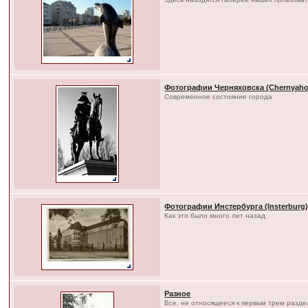
Фотографии Черняховска (Chernyaho
Современное состояние города
Фотографии Инстербурга (Insterburg
Как это было много лет назад
Разное
Все, не относящееся к первым трем разд