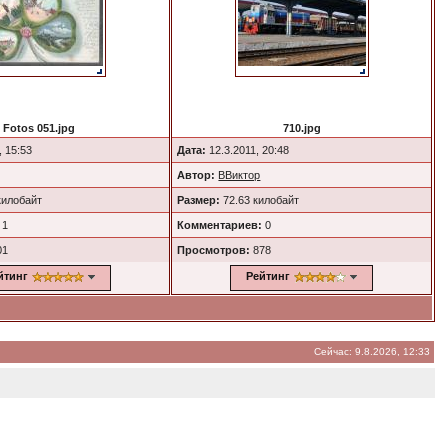
Fotos 051.jpg
710.jpg
, 15:53
Дата:
12.3.2011, 20:48
Автор:
ВВиктор
килобайт
Размер:
72.63 килобайт
1
Комментариев:
0
01
Просмотров:
878
йтинг
Рейтинг
Сейчас: 9.8.2026, 12:33