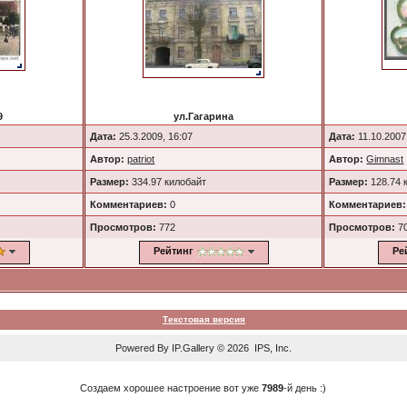
9
ул.Гагарина
Дата:
25.3.2009, 16:07
Дата:
11.10.2007
Автор:
patriot
Автор:
Gimnast
Размер:
334.97 килобайт
Размер:
128.74 
Комментариев:
0
Комментариев:
Просмотров:
772
Просмотров:
7
Рейтинг
Ре
Текстовая версия
Powered By
IP.Gallery
© 2026 IPS, Inc.
Создаем хорошее настроение вот уже
7989
-й день :)