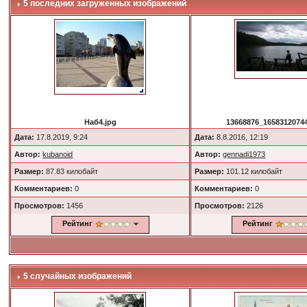
5 последних загруженных изображений
Наб4.jpg
13668876_16583120744
Дата:
17.8.2019, 9:24
Дата:
8.8.2016, 12:19
Автор:
kubanoid
Автор:
gennadi1973
Размер:
87.83 килобайт
Размер:
101.12 килобайт
Комментариев:
0
Комментариев:
0
Просмотров:
1456
Просмотров:
2126
Рейтинг
Рейтинг
5 случайных изображений