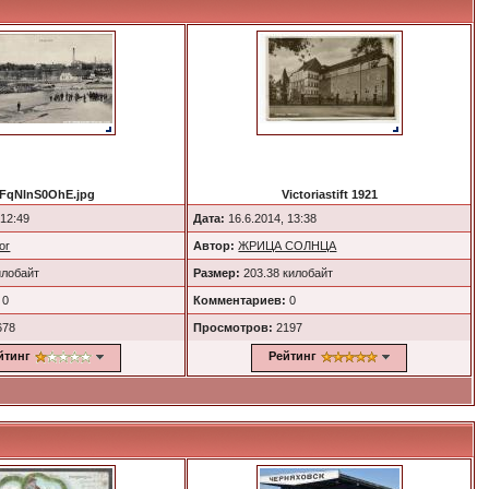
FqNlnS0OhE.jpg
Victoriastift 1921
 12:49
Дата:
16.6.2014, 13:38
or
Автор:
ЖРИЦА СОЛНЦА
илобайт
Размер:
203.38 килобайт
0
Комментариев:
0
678
Просмотров:
2197
йтинг
Рейтинг