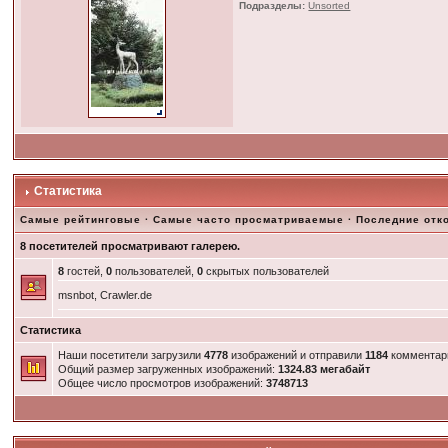
Подразделы:
Unsorted
Статистика
Самые рейтинговые
·
Самые часто просматриваемые
·
Последние отк
8 посетителей просматривают галерею.
8
гостей,
0
пользователей,
0
скрытых пользователей
msnbot, Crawler.de
Статистика
Наши посетители загрузили
4778
изображений и отправили
1184
комментар
Общий размер загруженных изображений:
1324.83 мегабайт
Общее число просмотров изображений:
3748713