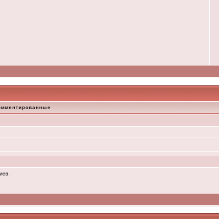
омментированные
иев.