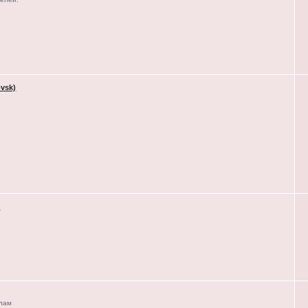
vsk)
)
елам