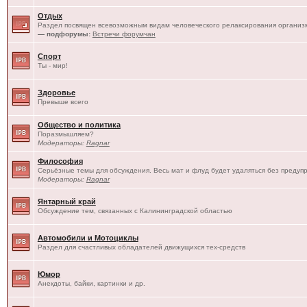
Отдых
Раздел посвящен всевозможным видам человеческого релаксирования организм
— подфорумы:
Встречи форумчан
Спорт
Ты - мир!
Здоровье
Превыше всего
Общество и политика
Поразмышляем?
Модераторы:
Ragnar
Философия
Серьёзные темы для обсуждения. Весь мат и флуд будет удаляться без предуп
Модераторы:
Ragnar
Янтарный край
Обсуждение тем, связанных с Калининградской областью
Автомобили и Мотоциклы
Раздел для счастливых обладателей движущихся тех-средств
Юмор
Анекдоты, байки, картинки и др.