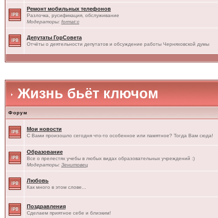
Ремонт мобильных телефонов
Разлочка, русификация, обслуживание
Модераторы:
format:c
Депутаты ГорСовета
Отчёты о деятельности депутатов и обсуждение работы Черняховской думы
Жизнь бьёт ключом
Форум
Мои новости
С Вами произошло сегодня что-то особенное или памятное? Тогда Вам сюда!
Образование
Все о прелестях учебы в любых видах образовательных учреждений :)
Модераторы:
Зенитовец
Любовь
Как много в этом слове...
Поздравления
Сделаем приятное себе и близким!