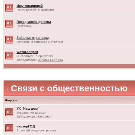
Ищу товарищей
Поиск друзей, знакомства
Город моего детства
Ностальжи....
Забытые страницы
История - в вопросах и ответах!
Фотогалерея
Инстербург - Черняховск
Модераторы:
ЖРИЦА СОЛНЦА
Связи с общественностью
Форум
УК "Наш дом"
Управление домами
Модераторы:
Upravdom
инстерГОД
Архив обсуждения проекта