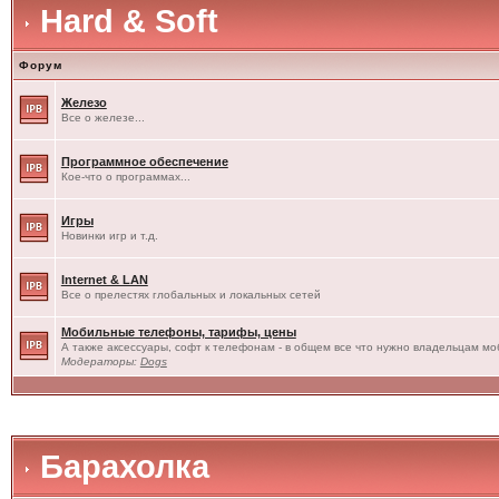
Hard & Soft
Форум
Железо
Все о железе...
Программное обеспечение
Кое-что о программах...
Игры
Новинки игр и т.д.
Internet & LAN
Все о прелестях глобальных и локальных сетей
Мобильные телефоны, тарифы, цены
А также аксессуары, софт к телефонам - в общем все что нужно владельцам моб
Модераторы:
Dogs
Барахолка