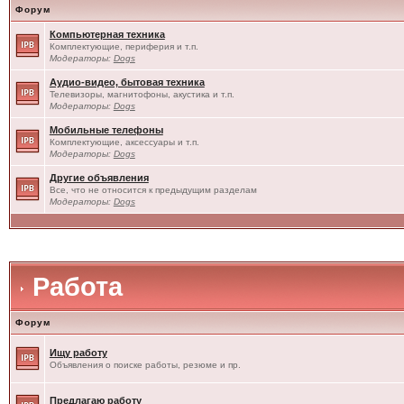
Форум
Компьютерная техника
Комплектующие, периферия и т.п.
Модераторы:
Dogs
Аудио-видео, бытовая техника
Телевизоры, магнитофоны, акустика и т.п.
Модераторы:
Dogs
Мобильные телефоны
Комплектующие, аксессуары и т.п.
Модераторы:
Dogs
Другие объявления
Все, что не относится к предыдущим разделам
Модераторы:
Dogs
Работа
Форум
Ищу работу
Объявления о поиске работы, резюме и пр.
Предлагаю работу