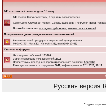
845 посетителей за последние 15 минут
845
гостей,
0
пользователей,
0
скрытых пользователей
Cobion.com, Crawler.de, msnbot, Google, Baidu.com, The Python Robot, Yandex
Полный список по:
последним действиям
,
именам пользователей
Поздравляем с днем рождения наших пользователей:
4
пользователей празднуют сегодня свой день рождения
МёбиуС
(
43
),
Mora
(
52
),
Vaneskin
(
35
),
maria198417
(
42
)
Статистика форума
На форуме сообщений:
133468
Зарегистрировано пользователей:
2715
Приветствуем последнего зарегистрированного по имени
AzazelKa
Рекорд посещаемости форума —
8647
, зафиксирован —
7.11.2025, 18:17
Русская версия
I
Создаем хорошее