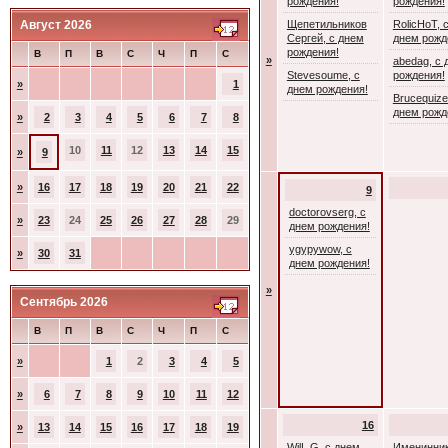
рождения!
рождения!
Август 2026
Щепетильников
RolicHoT, 
Сергей, с днем
днем рожд
рождения!
В
П
В
С
Ч
П
С
»
abedag, с 
Stevesoume, с
рождения!
»
1
днем рождения!
Brucequize
днем рожд
»
2
3
4
5
6
7
8
10
11
12
13
14
15
»
9
»
16
17
18
19
20
21
22
9
doctorovserg, с
»
23
24
25
26
27
28
29
днем рождения!
ygypywow, с
»
30
31
днем рождения!
»
Сентябрь 2026
В
П
В
С
Ч
П
С
»
1
2
3
4
5
»
6
7
8
9
10
11
12
16
»
13
14
15
16
17
18
19
WilL G, с днем
Именинник