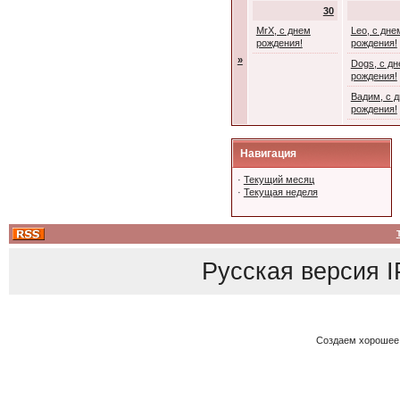
30
MrX, с днем
Leo, с дне
рождения!
рождения!
»
Dogs, с д
рождения!
Вадим, с 
рождения!
Навигация
·
Текущий месяц
·
Текущая неделя
Русская версия
I
Создаем хорошее