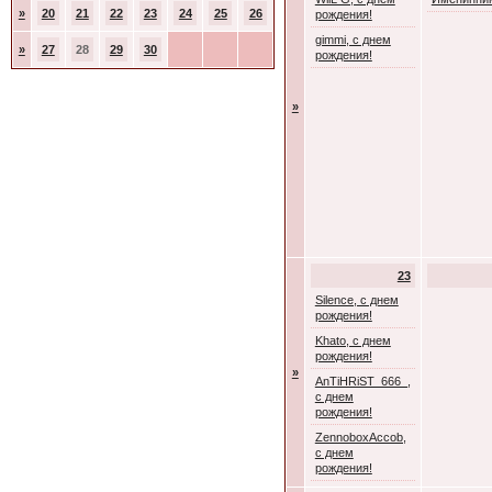
»
20
21
22
23
24
25
26
рождения!
gimmi, с днем
»
27
28
29
30
рождения!
»
23
Silence, с днем
рождения!
Khato, с днем
рождения!
»
AnTiHRiST_666_,
с днем
рождения!
ZennoboxAccob,
с днем
рождения!