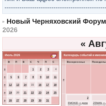
-----------------------------------------------
Новый Черняховский Форум
2026
«
Авг
Июль 2026
Календарь событий и именин
В
П
В
С
Ч
П
С
Воскресенье
Понедель
»
1
2
3
4
»
5
6
7
8
9
10
11
»
»
12
13
14
15
16
17
18
»
19
20
21
22
23
24
25
2
»
26
27
28
29
30
31
EMOKID, с днем
ZEMAN, с 