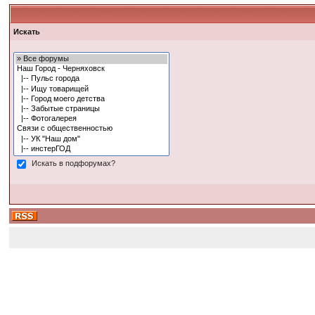
Искать
Искать в подфорумах?