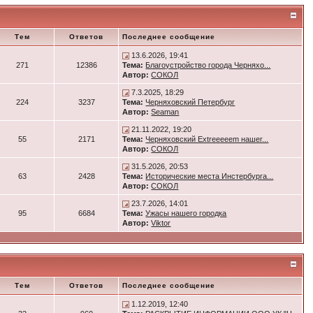
Тем
Ответов
Последнее сообщение
13.6.2026, 19:41
271
12386
Тема:
Благоустройство города Черняхо...
Автор:
СОКОЛ
7.3.2025, 18:29
224
3237
Тема:
Черняховский Петербург
Автор:
Seaman
21.11.2022, 19:20
55
2171
Тема:
Черняховский Extreeeeem нашег...
Автор:
СОКОЛ
31.5.2026, 20:53
63
2428
Тема:
Исторические места Инстербурга...
Автор:
СОКОЛ
23.7.2026, 14:01
95
6684
Тема:
Ужасы нашего городка
Автор:
Viktor
Тем
Ответов
Последнее сообщение
1.12.2019, 12:40