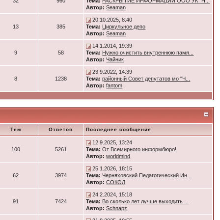
32
960
Тема:
РАСКРЫТИЕ ИНФОРМАЦИИ ООО УК "Н...
Автор:
Seaman
20.10.2025, 8:40
13
385
Тема:
Циркульное депо
Автор:
Seaman
14.1.2014, 19:39
9
58
Тема:
Нужно очистить внутреннюю памя...
Автор:
Чайник
23.9.2022, 14:39
8
1238
Тема:
районный Совет депутатов мо "Ч...
Автор:
fantom
Тем
Ответов
Последнее сообщение
12.9.2025, 13:24
100
5261
Тема:
От Всемирного информбюро!
Автор:
worldmind
25.1.2026, 18:15
62
3974
Тема:
Черняховский Педагогический Ин...
Автор:
СОКОЛ
24.2.2024, 15:18
91
7424
Тема:
Во сколько лет лучше выходить ...
Автор:
Schnapz