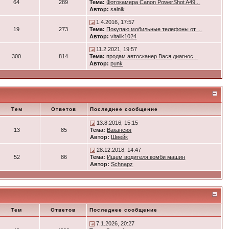
64
289
Тема:
Фотокамера Canon PowerShot A49...
Автор:
salnik
1.4.2016, 17:57
19
273
Тема:
Покупаю мобильные телефоны от ...
Автор:
vitalik1024
11.2.2021, 19:57
300
814
Тема:
продам автосканер Вася диагнос...
Автор:
punk
Тем
Ответов
Последнее сообщение
13.8.2016, 15:15
13
85
Тема:
Вакансия
Автор:
Швейк
28.12.2018, 14:47
52
86
Тема:
Ищем водителя комби машин
Автор:
Schnapz
Тем
Ответов
Последнее сообщение
7.1.2026, 20:27