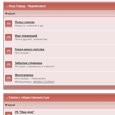
Наш Город - Черняховск
Форум
Пульс города
Новости, события и др.
Ищу товарищей
Поиск друзей, знакомства
Город моего детства
Ностальжи....
Забытые страницы
История - в вопросах и ответах!
Фотогалерея
Инстербург - Черняховск
Модераторы:
ЖРИЦА СОЛНЦА
Связи с общественностью
Форум
УК "Наш дом"