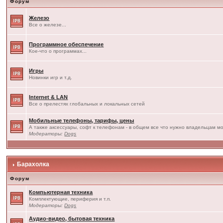
Форум
Железо
Все о железе...
Программное обеспечение
Кое-что о программах...
Игры
Новинки игр и т.д.
Internet & LAN
Все о прелестях глобальных и локальных сетей
Мобильные телефоны, тарифы, цены
А также аксессуары, софт к телефонам - в общем все что нужно владельцам мо
Модераторы:
Dogs
Барахолка
Форум
Компьютерная техника
Комплектующие, периферия и т.п.
Модераторы:
Dogs
Аудио-видео, бытовая техника