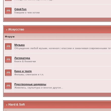
ОффТоп
Говорим о чем хотим
Искусство
Форум
Музыка
Обсуждение любой музыки, начиная с классики и заканчивая современными т
Литература
Книги & Книжечки
Кино и театр
Фильмы, спектакли и т.п.
Рукотворные шедевры
Живопись, скульптура и многое другое...
Hard & Soft