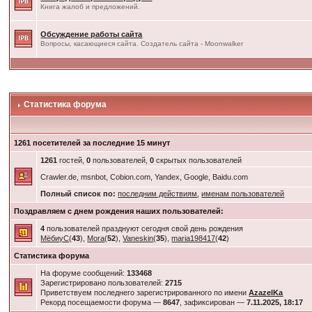
Книга жалоб и предложений.
Обсуждение работы сайта
Вопросы, касающиеся сайта. Создатель сайта - Moonwalker
Статистика форума
1261 посетителей за последние 15 минут
1261
гостей,
0
пользователей,
0
скрытых пользователей
Crawler.de, msnbot, Cobion.com, Yandex, Google, Baidu.com
Полный список по:
последним действиям
,
именам пользователей
Поздравляем с днем рождения наших пользователей:
4
пользователей празднуют сегодня свой день рождения
МёбиуС
(
43
),
Mora
(
52
),
Vaneskin
(
35
),
maria198417
(
42
)
Статистика форума
На форуме сообщений:
133468
Зарегистрировано пользователей:
2715
Приветствуем последнего зарегистрированного по имени
AzazelKa
Рекорд посещаемости форума —
8647
, зафиксирован —
7.11.2025, 18:17