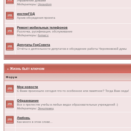
Управление домами
Модераторы:
Upravdom
инстерГОД
Архив обсуждения проекта
Ремонт мобильных телефонов
Разлочка, русификация, обслуживание
Модераторы:
format:c
Депутаты ГорСовета
Отчёты о деятельности депутатов и обсуждение работы Черняховской думы
Жизнь бьёт ключом
Форум
Мои новости
С Вами произошло сегодня что-то особенное или памятное? Тогда Вам сюда!
Образование
Все о прелестях учебы в любых видах образовательных учреждений :)
Модераторы:
Зенитовец
Любовь
Как много в этом слове...