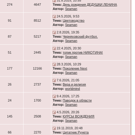
31.8.2025, 10:55
274
4647
Тема:
День рождения ДЕДУШКИ ЛЕНИНА
Автор:
Seaman
24.5.2026, 9:53
91
8512
Тема:
Цветоводство
Автор:
Seaman
2.8.2026, 19:35
87
5217
Тема:
Черняховский футбол.
Автор:
Seaman
22.4.2025, 20:30
51
2445
Тема:
топик против НИКОТИНА!
Автор:
Seaman
28.3.2026, 10:29
177
12166
Тема:
Поколение Next
Автор:
Seaman
7.6.2026, 21:05
26
2737
Тема:
Вера и религия
Автор:
worldmind
9.4.2026, 17:25
24
1700
Тема:
Паводок в области
Автор:
Seaman
4.5.2026, 20:26
145
2508
Тема:
КУРСЫ ВОЖДЕНИЯ
Автор:
Seaman
19.11.2019, 20:48
66
2270
Тема:
Цитатник Рунета