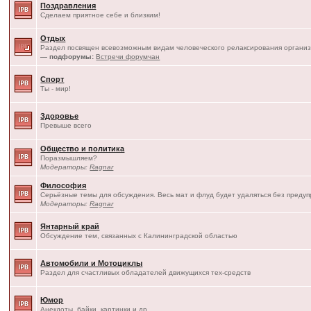
Поздравления
Сделаем приятное себе и близким!
Отдых
Раздел посвящен всевозможным видам человеческого релаксирования организ
— подфорумы:
Встречи форумчан
Спорт
Ты - мир!
Здоровье
Превыше всего
Общество и политика
Поразмышляем?
Модераторы:
Ragnar
Философия
Серьёзные темы для обсуждения. Весь мат и флуд будет удаляться без преду
Модераторы:
Ragnar
Янтарный край
Обсуждение тем, связанных с Калининградской областью
Автомобили и Мотоциклы
Раздел для счастливых обладателей движущихся тех-средств
Юмор
Анекдоты, байки, картинки и др.