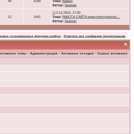
48
4299
Тема:
Важно!
Автор:
Seaman
4.12.2024, 17:00
12
1041
Тема:
РАБОТА САЙТА www.chernyahovsk....
Автор:
Seaman
далить установленные форумом cookies
·
Отметить все сообщения прочитанными
Активные темы
·
Администрация
·
Активные сегодня
·
Самые активные