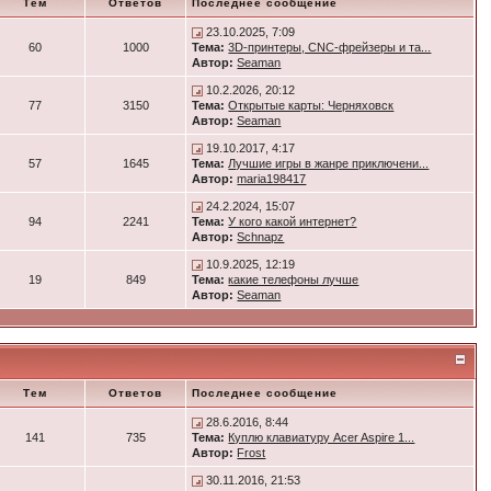
Тем
Ответов
Последнее сообщение
23.10.2025, 7:09
60
1000
Тема:
3D-принтеры, CNC-фрейзеры и та...
Автор:
Seaman
10.2.2026, 20:12
77
3150
Тема:
Открытые карты: Черняховск
Автор:
Seaman
19.10.2017, 4:17
57
1645
Тема:
Лучшие игры в жанре приключени...
Автор:
maria198417
24.2.2024, 15:07
94
2241
Тема:
У кого какой интернет?
Автор:
Schnapz
10.9.2025, 12:19
19
849
Тема:
какие телефоны лучше
Автор:
Seaman
Тем
Ответов
Последнее сообщение
28.6.2016, 8:44
141
735
Тема:
Куплю клавиатуру Acer Aspire 1...
Автор:
Frost
30.11.2016, 21:53