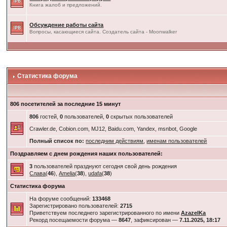
Книга жалоб и предложений.
Обсуждение работы сайта
Вопросы, касающиеся сайта. Создатель сайта - Moonwalker
Статистика форума
806 посетителей за последние 15 минут
806
гостей,
0
пользователей,
0
скрытых пользователей
Crawler.de, Cobion.com, MJ12, Baidu.com, Yandex, msnbot, Google
Полный список по:
последним действиям
,
именам пользователей
Поздравляем с днем рождения наших пользователей:
3
пользователей празднуют сегодня свой день рождения
Слава
(
46
),
Amelia
(
38
),
udafa
(
38
)
Статистика форума
На форуме сообщений:
133468
Зарегистрировано пользователей:
2715
Приветствуем последнего зарегистрированного по имени
AzazelKa
Рекорд посещаемости форума —
8647
, зафиксирован —
7.11.2025, 18:17