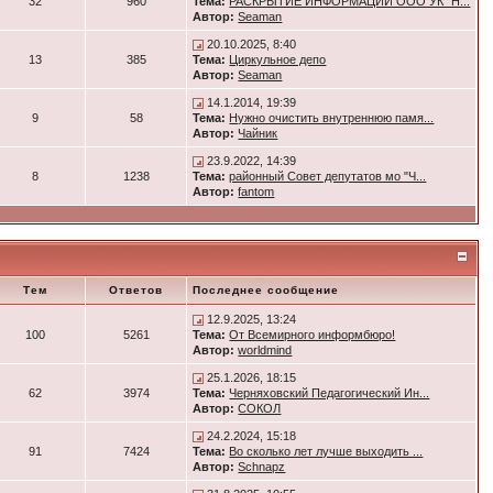
32
960
Тема:
РАСКРЫТИЕ ИНФОРМАЦИИ ООО УК "Н...
Автор:
Seaman
20.10.2025, 8:40
13
385
Тема:
Циркульное депо
Автор:
Seaman
14.1.2014, 19:39
9
58
Тема:
Нужно очистить внутреннюю памя...
Автор:
Чайник
23.9.2022, 14:39
8
1238
Тема:
районный Совет депутатов мо "Ч...
Автор:
fantom
Тем
Ответов
Последнее сообщение
12.9.2025, 13:24
100
5261
Тема:
От Всемирного информбюро!
Автор:
worldmind
25.1.2026, 18:15
62
3974
Тема:
Черняховский Педагогический Ин...
Автор:
СОКОЛ
24.2.2024, 15:18
91
7424
Тема:
Во сколько лет лучше выходить ...
Автор:
Schnapz