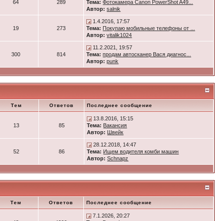
64
289
Тема:
Фотокамера Canon PowerShot A49...
Автор:
salnik
1.4.2016, 17:57
19
273
Тема:
Покупаю мобильные телефоны от ...
Автор:
vitalik1024
11.2.2021, 19:57
300
814
Тема:
продам автосканер Вася диагнос...
Автор:
punk
Тем
Ответов
Последнее сообщение
13.8.2016, 15:15
13
85
Тема:
Вакансия
Автор:
Швейк
28.12.2018, 14:47
52
86
Тема:
Ищем водителя комби машин
Автор:
Schnapz
Тем
Ответов
Последнее сообщение
7.1.2026, 20:27