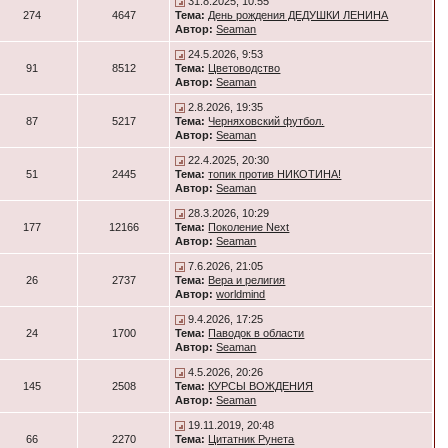
31.8.2025, 10:55
274
4647
Тема:
День рождения ДЕДУШКИ ЛЕНИНА
Автор:
Seaman
24.5.2026, 9:53
91
8512
Тема:
Цветоводство
Автор:
Seaman
2.8.2026, 19:35
87
5217
Тема:
Черняховский футбол.
Автор:
Seaman
22.4.2025, 20:30
51
2445
Тема:
топик против НИКОТИНА!
Автор:
Seaman
28.3.2026, 10:29
177
12166
Тема:
Поколение Next
Автор:
Seaman
7.6.2026, 21:05
26
2737
Тема:
Вера и религия
Автор:
worldmind
9.4.2026, 17:25
24
1700
Тема:
Паводок в области
Автор:
Seaman
4.5.2026, 20:26
145
2508
Тема:
КУРСЫ ВОЖДЕНИЯ
Автор:
Seaman
19.11.2019, 20:48
66
2270
Тема:
Цитатник Рунета