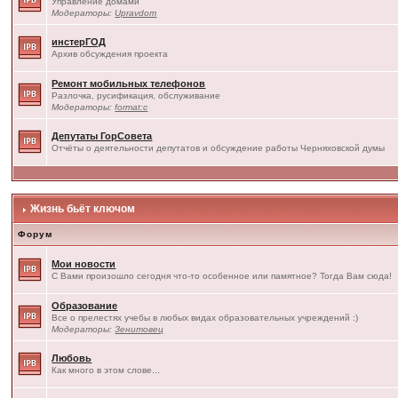
Управление домами
Модераторы:
Upravdom
инстерГОД
Архив обсуждения проекта
Ремонт мобильных телефонов
Разлочка, русификация, обслуживание
Модераторы:
format:c
Депутаты ГорСовета
Отчёты о деятельности депутатов и обсуждение работы Черняховской думы
Жизнь бьёт ключом
Форум
Мои новости
С Вами произошло сегодня что-то особенное или памятное? Тогда Вам сюда!
Образование
Все о прелестях учебы в любых видах образовательных учреждений :)
Модераторы:
Зенитовец
Любовь
Как много в этом слове...