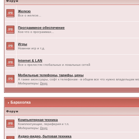
Форум
Железо
Все о железе...
Программное обеспечение
Кое-что о программах...
Игры
Новинки игр и т.д.
Internet & LAN
Все о прелестях глобальных и локальных сетей
Мобильные телефоны, тарифы, цены
А также аксессуары, софт к телефонам - в общем все что нужно владельцам мо
Модераторы:
Dogs
Барахолка
Форум
Компьютерная техника
Комплектующие, периферия и т.п.
Модераторы:
Dogs
Аудио-видео, бытовая техника