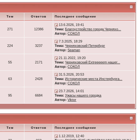
Тем
Ответов
Последнее сообщение
13.6.2026, 19:41
271
12386
Тема:
Благоустройство города Черняхо...
Автор:
СОКОЛ
7.3.2025, 18:29
224
3237
Тема:
Черняховский Петербург
Автор:
Seaman
21.11.2022, 19:20
55
2171
Тема:
Черняховский Extreeeeem нашег...
Автор:
СОКОЛ
31.5.2026, 20:53
63
2428
Тема:
Исторические места Инстербурга...
Автор:
СОКОЛ
23.7.2026, 14:01
95
6684
Тема:
Ужасы нашего городка
Автор:
Viktor
Тем
Ответов
Последнее сообщение
1.12.2019, 12:40