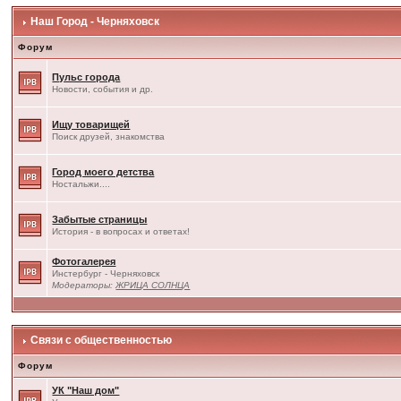
Наш Город - Черняховск
Форум
Пульс города
Новости, события и др.
Ищу товарищей
Поиск друзей, знакомства
Город моего детства
Ностальжи....
Забытые страницы
История - в вопросах и ответах!
Фотогалерея
Инстербург - Черняховск
Модераторы:
ЖРИЦА СОЛНЦА
Связи с общественностью
Форум
УК "Наш дом"