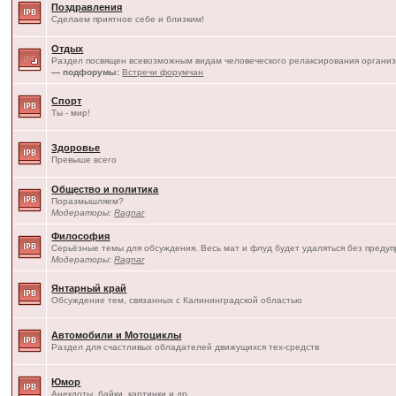
Поздравления
Сделаем приятное себе и близким!
Отдых
Раздел посвящен всевозможным видам человеческого релаксирования организ
— подфорумы:
Встречи форумчан
Спорт
Ты - мир!
Здоровье
Превыше всего
Общество и политика
Поразмышляем?
Модераторы:
Ragnar
Философия
Серьёзные темы для обсуждения. Весь мат и флуд будет удаляться без преду
Модераторы:
Ragnar
Янтарный край
Обсуждение тем, связанных с Калининградской областью
Автомобили и Мотоциклы
Раздел для счастливых обладателей движущихся тех-средств
Юмор
Анекдоты, байки, картинки и др.