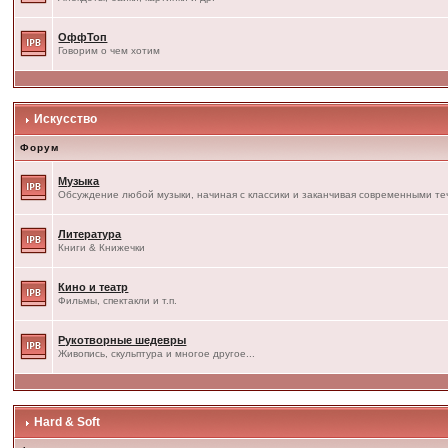
ОффТоп
Говорим о чем хотим
Искусство
Форум
Музыка
Обсуждение любой музыки, начиная с классики и заканчивая современными т
Литература
Книги & Книжечки
Кино и театр
Фильмы, спектакли и т.п.
Рукотворные шедевры
Живопись, скульптура и многое другое...
Hard & Soft