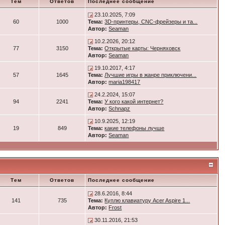
Тем
Ответов
Последнее сообщение
23.10.2025, 7:09
60
1000
Тема:
3D-принтеры, CNC-фрейзеры и та...
Автор:
Seaman
10.2.2026, 20:12
77
3150
Тема:
Открытые карты: Черняховск
Автор:
Seaman
19.10.2017, 4:17
57
1645
Тема:
Лучшие игры в жанре приключени...
Автор:
maria198417
24.2.2024, 15:07
94
2241
Тема:
У кого какой интернет?
Автор:
Schnapz
10.9.2025, 12:19
19
849
Тема:
какие телефоны лучше
Автор:
Seaman
Тем
Ответов
Последнее сообщение
28.6.2016, 8:44
141
735
Тема:
Куплю клавиатуру Acer Aspire 1...
Автор:
Frost
30.11.2016, 21:53