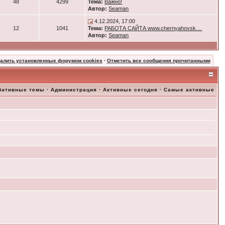
48
4299
Тема:
Важно!
Автор:
Seaman
4.12.2024, 17:00
12
1041
Тема:
РАБОТА САЙТА www.chernyahovsk....
Автор:
Seaman
далить установленные форумом cookies
·
Отметить все сообщения прочитанными
Активные темы
·
Администрация
·
Активные сегодня
·
Самые активные