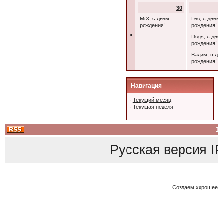
30
MrX, с днем
Leo, с дне
рождения!
рождения!
»
Dogs, с д
рождения!
Вадим, с 
рождения!
Навигация
·
Текущий месяц
·
Текущая неделя
Русская версия
I
Создаем хорошее