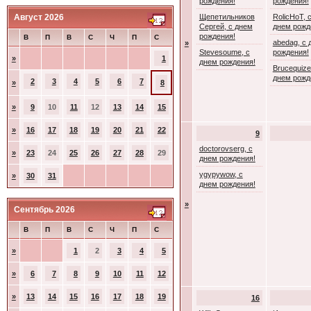
рождения!
рождения!
Август 2026
Щепетильников
RolicHoT, 
Сергей, с днем
днем рожд
рождения!
В
П
В
С
Ч
П
С
abedag, с 
»
Stevesoume, с
рождения!
»
1
днем рождения!
Brucequize
днем рожд
2
3
4
5
6
7
»
8
»
9
10
11
12
13
14
15
»
16
17
18
19
20
21
22
9
doctorovserg, с
»
23
24
25
26
27
28
29
днем рождения!
ygypywow, с
»
30
31
днем рождения!
»
Сентябрь 2026
В
П
В
С
Ч
П
С
»
1
2
3
4
5
»
6
7
8
9
10
11
12
»
13
14
15
16
17
18
19
16