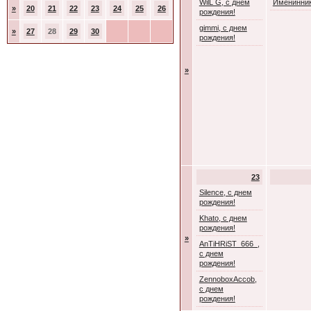
WilL G, с днем
Именинник
»
20
21
22
23
24
25
26
рождения!
gimmi, с днем
»
27
28
29
30
рождения!
»
23
Silence, с днем
рождения!
Khato, с днем
рождения!
»
AnTiHRiST_666_,
с днем
рождения!
ZennoboxAccob,
с днем
рождения!