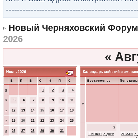
-----------------------------------------------
Новый Черняховский Форум
2026
«
Авг
Июль 2026
Календарь событий и именин
В
П
В
С
Ч
П
С
Воскресенье
Понедель
»
1
2
3
4
»
5
6
7
8
9
10
11
»
»
12
13
14
15
16
17
18
»
19
20
21
22
23
24
25
2
»
26
27
28
29
30
31
EMOKID, с днем
ZEMAN, с 