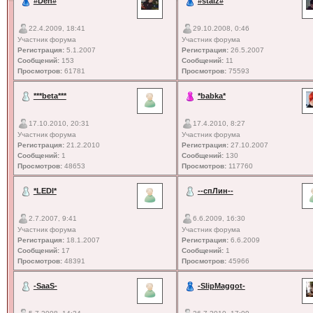
#Den#
#staiz#
22.4.2009, 18:41
29.10.2008, 0:46
Участник форума
Участник форума
Регистрация:
5.1.2007
Регистрация:
26.5.2007
Сообщений:
153
Сообщений:
11
Просмотров:
61781
Просмотров:
75593
***beta***
*babka*
17.10.2010, 20:31
17.4.2010, 8:27
Участник форума
Участник форума
Регистрация:
21.2.2010
Регистрация:
27.10.2007
Сообщений:
1
Сообщений:
130
Просмотров:
48653
Просмотров:
117760
*LEDI*
--спЛин--
2.7.2007, 9:41
6.6.2009, 16:30
Участник форума
Участник форума
Регистрация:
18.1.2007
Регистрация:
6.6.2009
Сообщений:
17
Сообщений:
1
Просмотров:
48391
Просмотров:
45966
-SaaS-
-SlipMaggot-