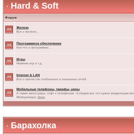
Hard & Soft
Форум
Железо
Все о железе...
Программное обеспечение
Кое-что о программах...
Игры
Новинки игр и т.д.
Internet & LAN
Все о прелестях глобальных и локальных сетей
Мобильные телефоны, тарифы, цены
А также аксессуары, софт к телефонам - в общем все что нужно владельцам моб
Модераторы:
Dogs
Барахолка