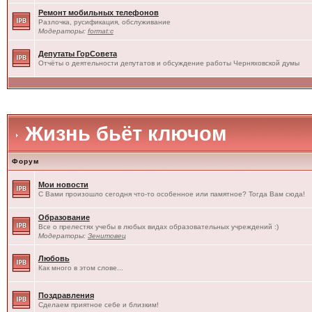
Ремонт мобильных телефонов
Разлочка, русификация, обслуживание
Модераторы:
format:c
Депутаты ГорСовета
Отчёты о деятельности депутатов и обсуждение работы Черняховской думы
Жизнь бьёт ключом
Форум
Мои новости
С Вами произошло сегодня что-то особенное или памятное? Тогда Вам сюда!
Образование
Все о прелестях учебы в любых видах образовательных учреждений :)
Модераторы:
Зенитовец
Любовь
Как много в этом слове...
Поздравления
Сделаем приятное себе и близким!