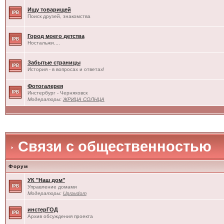
Ищу товарищей
Поиск друзей, знакомства
Город моего детства
Ностальжи....
Забытые страницы
История - в вопросах и ответах!
Фотогалерея
Инстербург - Черняховск
Модераторы:
ЖРИЦА СОЛНЦА
Связи с общественностью
Форум
УК "Наш дом"
Управление домами
Модераторы:
Upravdom
инстерГОД
Архив обсуждения проекта