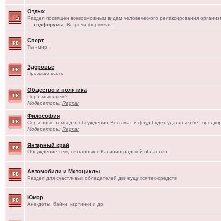
Отдых
Раздел посвящен всевозможным видам человеческого релаксирования организм
— подфорумы:
Встречи форумчан
Спорт
Ты - мир!
Здоровье
Превыше всего
Общество и политика
Поразмышляем?
Модераторы:
Ragnar
Философия
Серьёзные темы для обсуждения. Весь мат и флуд будет удаляться без предуп
Модераторы:
Ragnar
Янтарный край
Обсуждение тем, связанных с Калининградской областью
Автомобили и Мотоциклы
Раздел для счастливых обладателей движущихся тех-средств
Юмор
Анекдоты, байки, картинки и др.