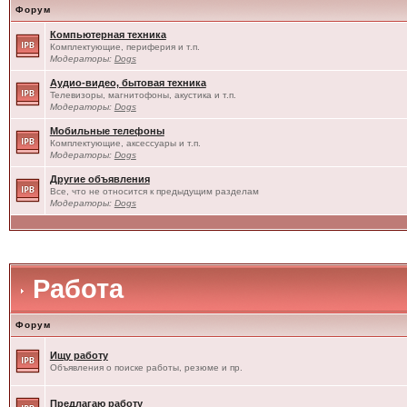
Форум
Компьютерная техника
Комплектующие, периферия и т.п.
Модераторы:
Dogs
Аудио-видео, бытовая техника
Телевизоры, магнитофоны, акустика и т.п.
Модераторы:
Dogs
Мобильные телефоны
Комплектующие, аксессуары и т.п.
Модераторы:
Dogs
Другие объявления
Все, что не относится к предыдущим разделам
Модераторы:
Dogs
Работа
Форум
Ищу работу
Объявления о поиске работы, резюме и пр.
Предлагаю работу