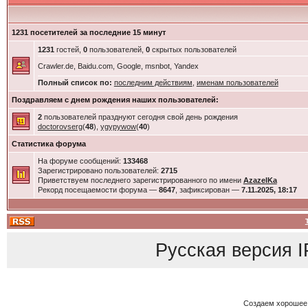
1231 посетителей за последние 15 минут
1231
гостей,
0
пользователей,
0
скрытых пользователей
Crawler.de, Baidu.com, Google, msnbot, Yandex
Полный список по:
последним действиям
,
именам пользователей
Поздравляем с днем рождения наших пользователей:
2
пользователей празднуют сегодня свой день рождения
doctorovserg
(
48
),
ygypywow
(
40
)
Статистика форума
На форуме сообщений:
133468
Зарегистрировано пользователей:
2715
Приветствуем последнего зарегистрированного по имени
AzazelKa
Рекорд посещаемости форума —
8647
, зафиксирован —
7.11.2025, 18:17
Русская версия
I
Создаем хорошее