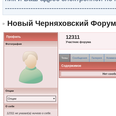
-----------------------------------------------
Новый Черняховский Форум
12311
Профиль
Участник форума
Фотография
Темы
Сообщения
Галерея
Коммен
Содержимое
Нет сооб
Опции
Опции
О себе
12311 не указал(а) ничего о себе.