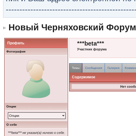
-----------------------------------------------
Новый Черняховский Форум
***beta***
Профиль
Участник форума
Фотография
Темы
Сообщения
Галерея
Коммен
Содержимое
Нет сооб
Опции
Опции
О себе
***beta*** не указал(а) ничего о себе.