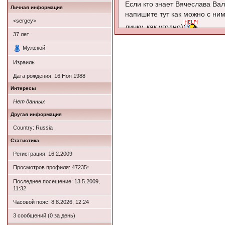
Если кто знает Вячеслава В
Личная информация
напишите тут как можно с ним
<sergey>
личку, как угодно)
37
лет
Мы с ним потеряли свзяь в 94
Мужской
тех пор не общались.
Помогите кто знает!
Израиль
Дата рождения:
16 Ноя 1988
Дополнительные данные-да
Интересы
Нет данных
СПАСИБО ОГРОМНОЕ!
Другая информация
Country: Russia
Статистика
Регистрация: 16.2.2009
Просмотров профиля: 47235
*
Последнее посещение: 13.5.2009,
11:32
Часовой пояс: 8.8.2026, 12:24
3 сообщений (0 за день)