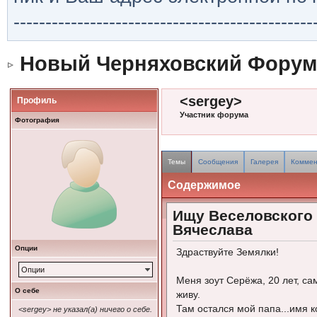
-----------------------------------------------
Новый Черняховский Форум
<sergey>
Профиль
Участник форума
Фотография
Темы
Сообщения
Галерея
Коммен
Содержимое
Ищу Веселовского
Вячеслава
Опции
Здраствуйте Земялки!
Опции
Меня зоут Серёжа, 20 лет, сам
О себе
живу.
Там остался мой папа...имя к
<sergey> не указал(а) ничего о себе.