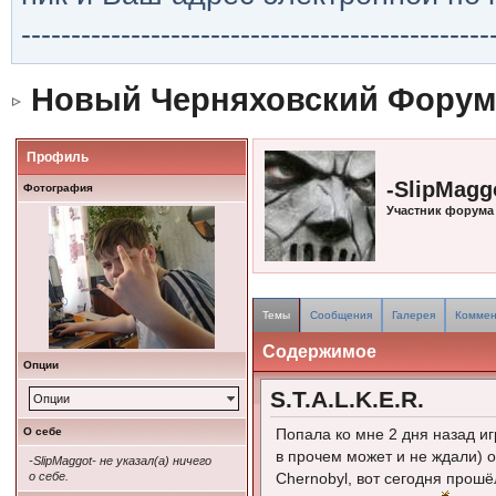
-----------------------------------------------
Новый Черняховский Форум
Профиль
-SlipMagg
Фотография
Участник форума
Темы
Сообщения
Галерея
Коммен
Содержимое
Опции
S.T.A.L.K.E.R.
Опции
О себе
Попала ко мне 2 дня назад иг
в прочем может и не ждали) ок
-SlipMaggot- не указал(а) ничего
о себе.
Chernobyl, вот сегодня прошёл