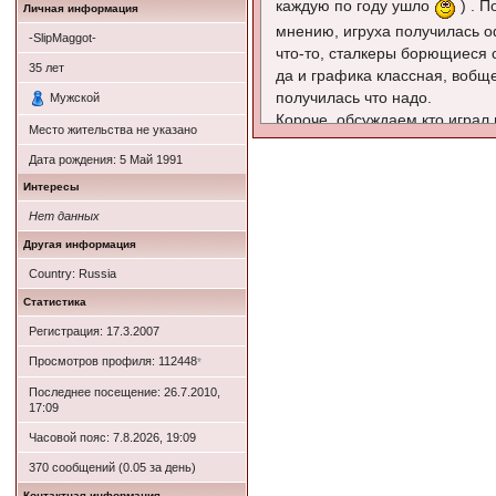
каждую по году ушло
) . П
Личная информация
мнению, игруха получилась о
-SlipMaggot-
что-то, сталкеры борющиеся
35
лет
да и графика классная, вобще
получилась что надо.
Мужской
Короче, обсуждаем кто играл
Место жительства не указано
Дата рождения:
5 Май 1991
Интересы
Нет данных
Другая информация
Country: Russia
Статистика
Регистрация: 17.3.2007
Просмотров профиля: 112448
*
Последнее посещение: 26.7.2010,
17:09
Часовой пояс: 7.8.2026, 19:09
370 сообщений (0.05 за день)
Контактная информация