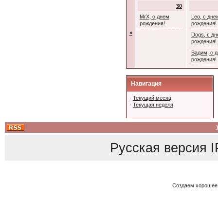
30
MrX, с днем
Leo, с дне
рождения!
рождения!
»
Dogs, с д
рождения!
Вадим, с 
рождения!
Навигация
·
Текущий месяц
·
Текущая неделя
Русская версия
I
Создаем хорошее