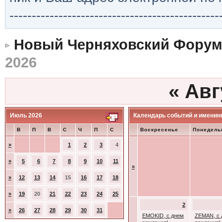
-----------------------------------------------
Новый Черняховский Форум
2026
«
Авг
Июль 2026
Календарь событий и именин
В
П
В
С
Ч
П
С
Воскресенье
Понедель
»
1
2
3
4
»
5
6
7
8
9
10
11
»
»
12
13
14
15
16
17
18
»
19
20
21
22
23
24
25
2
»
26
27
28
29
30
31
EMOKID, с днем
ZEMAN, с 