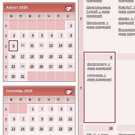
рождения!
рождения!
Август 2026
Щепетильников
RolicHoT, 
Сергей, с днем
днем рожд
рождения!
В
П
В
С
Ч
П
С
»
abedag, с 
Stevesoume, с
рождения!
»
1
днем рождения!
Brucequize
днем рожд
»
2
3
4
5
6
7
8
10
11
12
13
14
15
»
9
»
16
17
18
19
20
21
22
9
doctorovserg, с
»
23
24
25
26
27
28
29
днем рождения!
ygypywow, с
»
30
31
днем рождения!
»
Сентябрь 2026
В
П
В
С
Ч
П
С
»
1
2
3
4
5
»
6
7
8
9
10
11
12
16
»
13
14
15
16
17
18
19
WilL G, с днем
Именинник