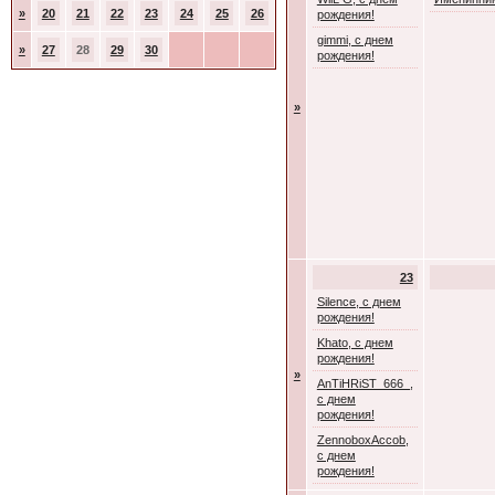
»
20
21
22
23
24
25
26
рождения!
gimmi, с днем
»
27
28
29
30
рождения!
»
23
Silence, с днем
рождения!
Khato, с днем
рождения!
»
AnTiHRiST_666_,
с днем
рождения!
ZennoboxAccob,
с днем
рождения!