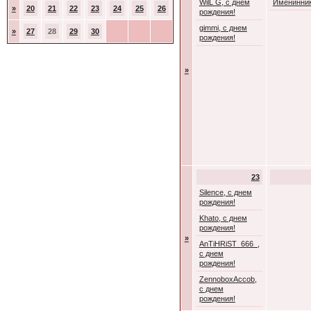
WilL G, с днем
Именинник
»
20
21
22
23
24
25
26
рождения!
gimmi, с днем
»
27
28
29
30
рождения!
»
23
Silence, с днем
рождения!
Khato, с днем
рождения!
»
AnTiHRiST_666_,
с днем
рождения!
ZennoboxAccob,
с днем
рождения!