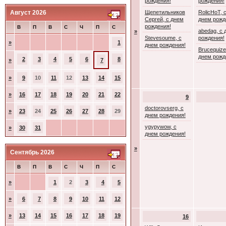
рождения!
рождения!
Август 2026
Щепетильников
RolicHoT, 
Сергей, с днем
днем рожд
рождения!
В
П
В
С
Ч
П
С
abedag, с 
»
Stevesoume, с
рождения!
»
1
днем рождения!
Brucequize
днем рожд
2
3
4
5
6
8
»
7
»
9
10
11
12
13
14
15
»
16
17
18
19
20
21
22
9
doctorovserg, с
»
23
24
25
26
27
28
29
днем рождения!
ygypywow, с
»
30
31
днем рождения!
»
Сентябрь 2026
В
П
В
С
Ч
П
С
»
1
2
3
4
5
»
6
7
8
9
10
11
12
»
13
14
15
16
17
18
19
16