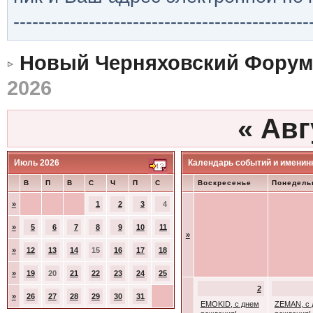
-----------------------------------------------
Новый Черняховский Форум
2026
«
Авг
Июль 2026
Календарь событий и именин
В
П
В
С
Ч
П
С
Воскресенье
Понедель
»
1
2
3
4
»
5
6
7
8
9
10
11
»
»
12
13
14
15
16
17
18
»
19
20
21
22
23
24
25
2
»
26
27
28
29
30
31
EMOKID, с днем
ZEMAN, с 