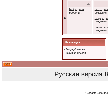
30
MrX, с днем
Leo, с дне
рождения!
рождения!
»
Dogs, с д
рождения!
Вадим, с 
рождения!
Навигация
·
Текущий месяц
·
Текущая неделя
Русская версия
I
Создаем хорошее