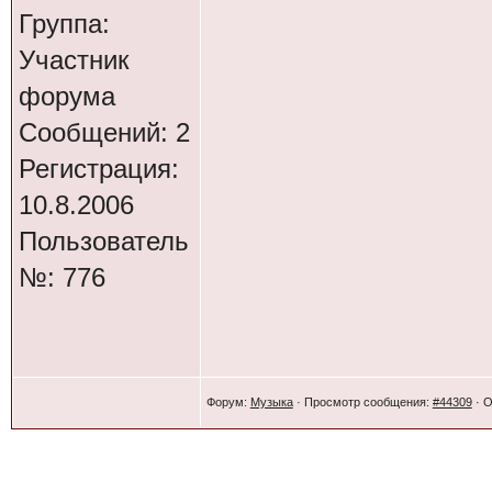
участника изо вс
Группа:
жюри во главе с
Участник
четверку лучших
форума
площадках. На ма
Сообщений: 2
Регистрация:
конкурсный отбо
10.8.2006
побороться за п
Пользователь
абсолютно разные
№: 776
готики. Поэтому,
лучших, изначал
Конкурсанты стр
Форум:
Музыка
· Просмотр сообщения:
#44309
· О
быстрее. Потому 
членов жюри при