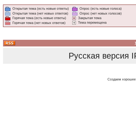
Адамов, барабан
Открытая тема (есть новые ответы)
Опрос (есть новые голоса)
Открытая тема (нет новых ответов)
Опрос (нет новых голосов)
«Не совсем трез
Горячая тема (есть новые ответы)
Закрытая тема
Тема перемещена
Горячая тема (нет новых ответов)
нормально, а вот
очень. Особенно,
него немножко г
Русская версия
I
лучших групп ре
брать» из Калини
Создаем хорошее
поглазеть самое
Ребята рассчиты
долларов, чтобы 
Пока же фанатам