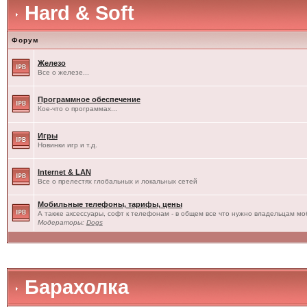
Hard & Soft
Форум
Железо
Все о железе...
Программное обеспечение
Кое-что о программах...
Игры
Новинки игр и т.д.
Internet & LAN
Все о прелестях глобальных и локальных сетей
Мобильные телефоны, тарифы, цены
А также аксессуары, софт к телефонам - в общем все что нужно владельцам моб
Модераторы:
Dogs
Барахолка