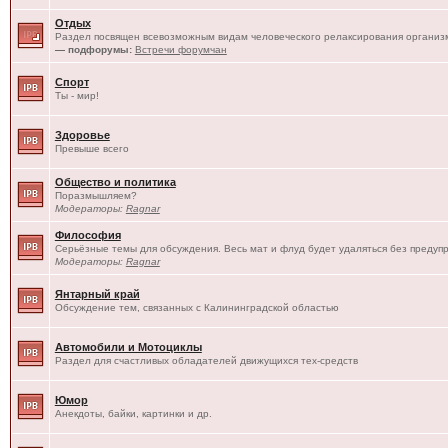
Отдых
Раздел посвящен всевозможным видам человеческого релаксирования организм
— подфорумы:
Встречи форумчан
Спорт
Ты - мир!
Здоровье
Превыше всего
Общество и политика
Поразмышляем?
Модераторы:
Ragnar
Философия
Серьёзные темы для обсуждения. Весь мат и флуд будет удаляться без предуп
Модераторы:
Ragnar
Янтарный край
Обсуждение тем, связанных с Калининградской областью
Автомобили и Мотоциклы
Раздел для счастливых обладателей движущихся тех-средств
Юмор
Анекдоты, байки, картинки и др.