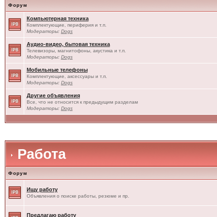
Форум
Компьютерная техника
Комплектующие, периферия и т.п.
Модераторы:
Dogs
Аудио-видео, бытовая техника
Телевизоры, магнитофоны, акустика и т.п.
Модераторы:
Dogs
Мобильные телефоны
Комплектующие, аксессуары и т.п.
Модераторы:
Dogs
Другие объявления
Все, что не относится к предыдущим разделам
Модераторы:
Dogs
Работа
Форум
Ищу работу
Объявления о поиске работы, резюме и пр.
Предлагаю работу