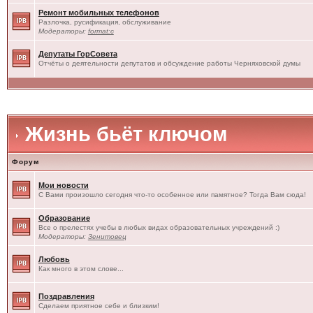
Ремонт мобильных телефонов
Разлочка, русификация, обслуживание
Модераторы:
format:c
Депутаты ГорСовета
Отчёты о деятельности депутатов и обсуждение работы Черняховской думы
Жизнь бьёт ключом
Форум
Мои новости
С Вами произошло сегодня что-то особенное или памятное? Тогда Вам сюда!
Образование
Все о прелестях учебы в любых видах образовательных учреждений :)
Модераторы:
Зенитовец
Любовь
Как много в этом слове...
Поздравления
Сделаем приятное себе и близким!