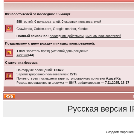
888 посетителей за последние 15 минут
888
гостей,
0
пользователей,
0
скрытых пользователей
Crawler.de, Cobion.com, Google, msnbot, Yandex
Полный список по:
последним действиям
,
именам пользователей
Поздравляем с днем рождения наших пользователей:
1
пользователь празднует свой день рождения
Alex878
(
44
)
Статистика форума
На форуме сообщений:
133468
Зарегистрировано пользователей:
2715
Приветствуем последнего зарегистрированного по имени
AzazelKa
Рекорд посещаемости форума —
8647
, зафиксирован —
7.11.2025, 18:17
Русская версия
I
Создаем хорошее