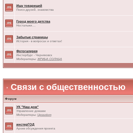
Ищу товарищей
Поиск друзей, знакомства
Город моего детства
Ностальжи....
Забытые страницы
История - в вопросах и ответах!
Фотогалерея
Инстербург - Черняховск
Модераторы:
ЖРИЦА СОЛНЦА
Связи с общественностью
Форум
УК "Наш дом"
Управление домами
Модераторы:
Upravdom
инстерГОД
Архив обсуждения проекта