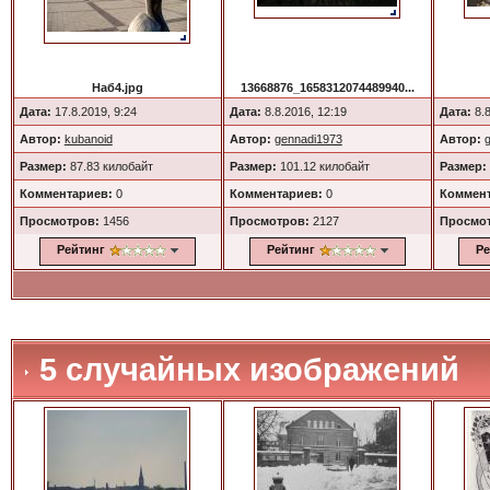
Наб4.jpg
13668876_1658312074489940...
Дата:
17.8.2019, 9:24
Дата:
8.8.2016, 12:19
Дата:
8.8
Автор:
kubanoid
Автор:
gennadi1973
Автор:
Размер:
87.83 килобайт
Размер:
101.12 килобайт
Размер:
Комментариев:
0
Комментариев:
0
Коммент
Просмотров:
1456
Просмотров:
2127
Просмо
Рейтинг
Рейтинг
Ре
5 случайных изображений