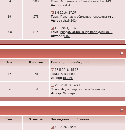
64
289
Тема:
Фотокамера Canon PowerShot A49...
Автор:
salnik
1.4.2016, 17:57
19
273
Тема:
Покупаю мобильные телефоны от ...
Автор:
vitalik1024
11.2.2021, 19:57
300
814
Тема:
продам автосканер Вася диагнос...
Автор:
punk
Тем
Ответов
Последнее сообщение
13.8.2016, 15:15
13
85
Тема:
Вакансия
Автор:
Швейк
28.12.2018, 14:47
52
86
Тема:
Ищем водителя комби машин
Автор:
Schnapz
Тем
Ответов
Последнее сообщение
7.1.2026, 20:27