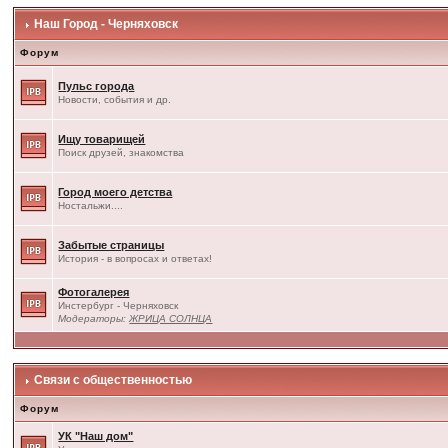
Наш Город - Черняховск
Форум
Пульс города
Новости, события и др.
Ищу товарищей
Поиск друзей, знакомства
Город моего детства
Ностальжи....
Забытые страницы
История - в вопросах и ответах!
Фотогалерея
Инстербург - Черняховск
Модераторы:
ЖРИЦА СОЛНЦА
Связи с общественностью
Форум
УК "Наш дом"