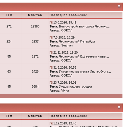
Тем
Ответов
Последнее сообщение
13.6.2026, 19:41
271
12386
Тема:
Благоустройство города Черняхо...
Автор:
СОКОЛ
7.3.2025, 18:29
224
3237
Тема:
Черняховский Петербург
Автор:
Seaman
21.11.2022, 19:20
55
2171
Тема:
Черняховский Extreeeeem нашег...
Автор:
СОКОЛ
31.5.2026, 20:53
63
2428
Тема:
Исторические места Инстербурга...
Автор:
СОКОЛ
23.7.2026, 14:01
95
6684
Тема:
Ужасы нашего городка
Автор:
Viktor
Тем
Ответов
Последнее сообщение
1.12.2019, 12:40