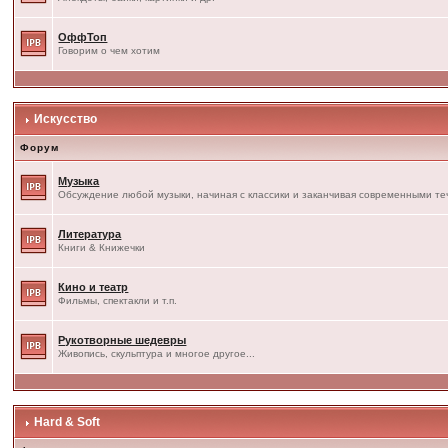
ОффТоп
Говорим о чем хотим
Искусство
Форум
Музыка
Обсуждение любой музыки, начиная с классики и заканчивая современными т
Литература
Книги & Книжечки
Кино и театр
Фильмы, спектакли и т.п.
Рукотворные шедевры
Живопись, скульптура и многое другое...
Hard & Soft