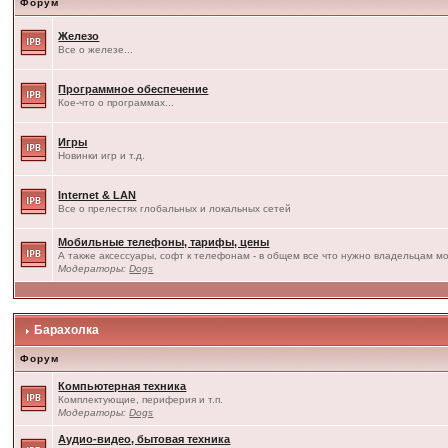
Форум
Железо
Все о железе...
Программное обеспечение
Кое-что о программах...
Игры
Новинки игр и т.д.
Internet & LAN
Все о прелестях глобальных и локальных сетей
Мобильные телефоны, тарифы, цены
А также аксессуары, софт к телефонам - в общем все что нужно владельцам мо
Модераторы:
Dogs
Барахолка
Форум
Компьютерная техника
Комплектующие, периферия и т.п.
Модераторы:
Dogs
Аудио-видео, бытовая техника