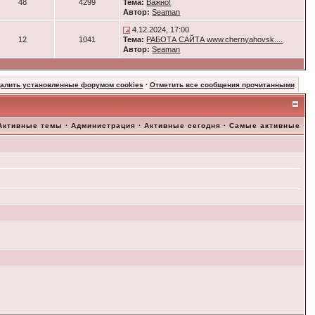
48
4299
Тема:
Важно!
Автор:
Seaman
4.12.2024, 17:00
12
1041
Тема:
РАБОТА САЙТА www.chernyahovsk....
Автор:
Seaman
далить установленные форумом cookies
·
Отметить все сообщения прочитанными
Активные темы
·
Администрация
·
Активные сегодня
·
Самые активные