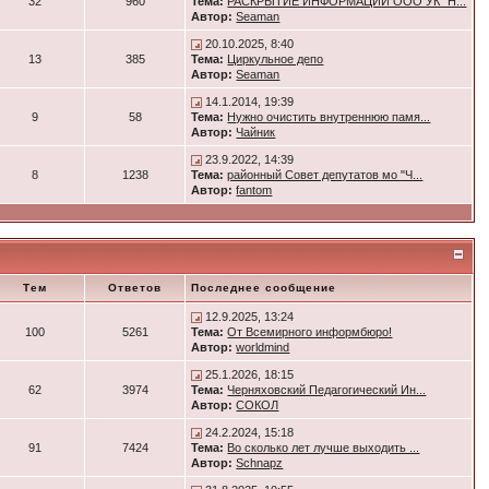
32
960
Тема:
РАСКРЫТИЕ ИНФОРМАЦИИ ООО УК "Н...
Автор:
Seaman
20.10.2025, 8:40
13
385
Тема:
Циркульное депо
Автор:
Seaman
14.1.2014, 19:39
9
58
Тема:
Нужно очистить внутреннюю памя...
Автор:
Чайник
23.9.2022, 14:39
8
1238
Тема:
районный Совет депутатов мо "Ч...
Автор:
fantom
Тем
Ответов
Последнее сообщение
12.9.2025, 13:24
100
5261
Тема:
От Всемирного информбюро!
Автор:
worldmind
25.1.2026, 18:15
62
3974
Тема:
Черняховский Педагогический Ин...
Автор:
СОКОЛ
24.2.2024, 15:18
91
7424
Тема:
Во сколько лет лучше выходить ...
Автор:
Schnapz