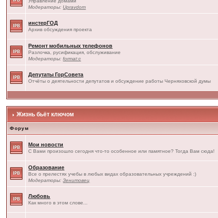
Управление домами
Модераторы:
Upravdom
инстерГОД
Архив обсуждения проекта
Ремонт мобильных телефонов
Разлочка, русификация, обслуживание
Модераторы:
format:c
Депутаты ГорСовета
Отчёты о деятельности депутатов и обсуждение работы Черняховской думы
Жизнь бьёт ключом
Форум
Мои новости
С Вами произошло сегодня что-то особенное или памятное? Тогда Вам сюда!
Образование
Все о прелестях учебы в любых видах образовательных учреждений :)
Модераторы:
Зенитовец
Любовь
Как много в этом слове...