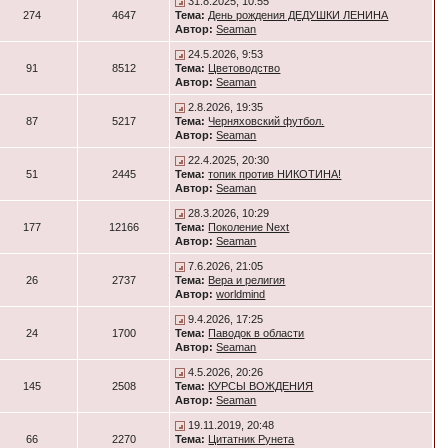
31.8.2025, 10:55
274
4647
Тема:
День рождения ДЕДУШКИ ЛЕНИНА
Автор:
Seaman
24.5.2026, 9:53
91
8512
Тема:
Цветоводство
Автор:
Seaman
2.8.2026, 19:35
87
5217
Тема:
Черняховский футбол.
Автор:
Seaman
22.4.2025, 20:30
51
2445
Тема:
топик против НИКОТИНА!
Автор:
Seaman
28.3.2026, 10:29
177
12166
Тема:
Поколение Next
Автор:
Seaman
7.6.2026, 21:05
26
2737
Тема:
Вера и религия
Автор:
worldmind
9.4.2026, 17:25
24
1700
Тема:
Паводок в области
Автор:
Seaman
4.5.2026, 20:26
145
2508
Тема:
КУРСЫ ВОЖДЕНИЯ
Автор:
Seaman
19.11.2019, 20:48
66
2270
Тема:
Цитатник Рунета