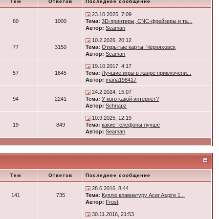
Тем
Ответов
Последнее сообщение
23.10.2025, 7:09
60
1000
Тема:
3D-принтеры, CNC-фрейзеры и та...
Автор:
Seaman
10.2.2026, 20:12
77
3150
Тема:
Открытые карты: Черняховск
Автор:
Seaman
19.10.2017, 4:17
57
1645
Тема:
Лучшие игры в жанре приключени...
Автор:
maria198417
24.2.2024, 15:07
94
2241
Тема:
У кого какой интернет?
Автор:
Schnapz
10.9.2025, 12:19
19
849
Тема:
какие телефоны лучше
Автор:
Seaman
Тем
Ответов
Последнее сообщение
28.6.2016, 8:44
141
735
Тема:
Куплю клавиатуру Acer Aspire 1...
Автор:
Frost
30.11.2016, 21:53