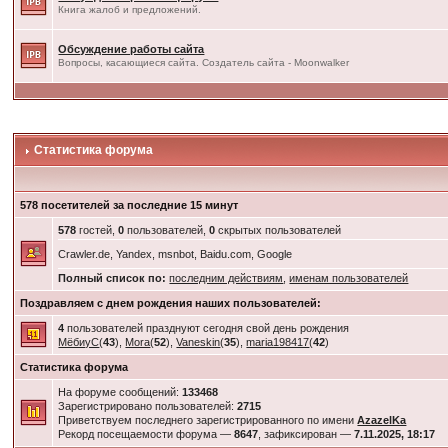
Книга жалоб и предложений.
Обсуждение работы сайта
Вопросы, касающиеся сайта. Создатель сайта - Moonwalker
Статистика форума
578 посетителей за последние 15 минут
578
гостей,
0
пользователей,
0
скрытых пользователей
Crawler.de, Yandex, msnbot, Baidu.com, Google
Полный список по:
последним действиям
,
именам пользователей
Поздравляем с днем рождения наших пользователей:
4
пользователей празднуют сегодня свой день рождения
МёбиуС
(
43
),
Mora
(
52
),
Vaneskin
(
35
),
maria198417
(
42
)
Статистика форума
На форуме сообщений:
133468
Зарегистрировано пользователей:
2715
Приветствуем последнего зарегистрированного по имени
AzazelKa
Рекорд посещаемости форума —
8647
, зафиксирован —
7.11.2025, 18:17