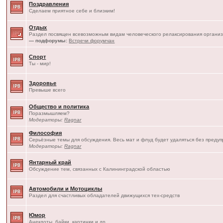
Поздравления
Сделаем приятное себе и близким!
Отдых
Раздел посвящен всевозможным видам человеческого релаксирования организ
— подфорумы:
Встречи форумчан
Спорт
Ты - мир!
Здоровье
Превыше всего
Общество и политика
Поразмышляем?
Модераторы:
Ragnar
Философия
Серьёзные темы для обсуждения. Весь мат и флуд будет удаляться без преду
Модераторы:
Ragnar
Янтарный край
Обсуждение тем, связанных с Калининградской областью
Автомобили и Мотоциклы
Раздел для счастливых обладателей движущихся тех-средств
Юмор
Анекдоты, байки, картинки и др.