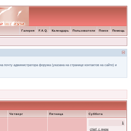
Галерея
F.A.Q.
Календарь
Пользователи
Поиск
Помощь
а почту администратора форума (указана на странице контактов на сайте) и
Четверг
Пятница
Суббота
1
chief, с днем