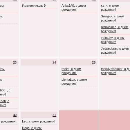
нем
Именинников: 9
AnitaJA0, с днем
катя, с днем
рождения!
рождения!
ем
Злыдня, с днем
рождения!
rermliainee, с днем
рождения!
ycimuhy, с днем
рождения!
Jesseobset, с днем
рождения!
23
24
25
днем
radist, с днем
thejollyblackcat, с 
рождения!
рождения!
ем
LientaLox, с днем
рождения!
666_, с
ния!
cob, с
ния!
30
31
м рождения!
Leo, с днем рождения!
Dogs, с днем