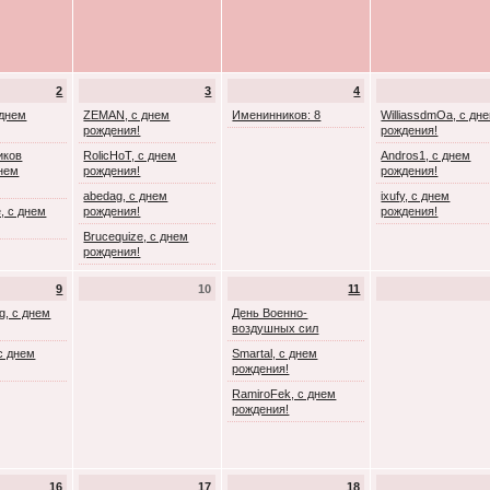
2
3
4
 днем
ZEMAN, с днем
Именинников: 8
WilliassdmOa, с дн
рождения!
рождения!
иков
RolicHoT, с днем
Andros1, с днем
днем
рождения!
рождения!
abedag, с днем
ixufy, с днем
, с днем
рождения!
рождения!
Brucequize, с днем
рождения!
9
10
11
g, с днем
День Военно-
воздушных сил
с днем
Smartal, с днем
рождения!
RamiroFek, с днем
рождения!
16
17
18