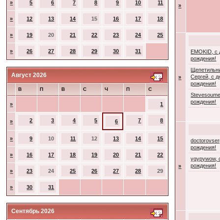
»
5
6
7
8
9
10
11
»
»
12
13
14
15
16
17
18
»
19
20
21
22
23
24
25
»
26
27
28
29
30
31
EMOKID, с
рождения!
Щепетильн
Август 2026
Сергей, с 
»
рождения!
В
П
В
С
Ч
П
С
Stevesoume
рождения!
»
1
2
3
4
5
7
8
»
6
»
9
10
11
12
13
14
15
doctorovser
рождения!
»
16
17
18
19
20
21
22
ygypywow, 
рождения!
»
»
23
24
25
26
27
28
29
»
30
31
Сентябрь 2026