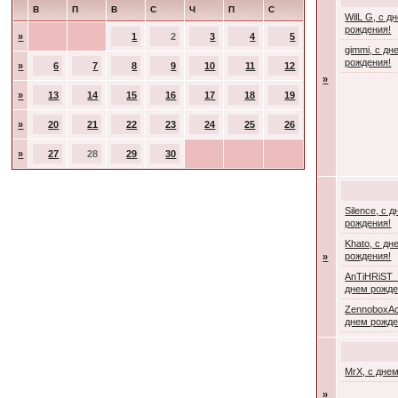
В
П
В
С
Ч
П
С
WilL G, с д
рождения!
»
1
2
3
4
5
gimmi, с дн
рождения!
»
6
7
8
9
10
11
12
»
»
13
14
15
16
17
18
19
»
20
21
22
23
24
25
26
»
27
28
29
30
Silence, с 
рождения!
Khato, с дн
рождения!
»
AnTiHRiST_
днем рожде
ZennoboxAc
днем рожде
MrX, с дне
»