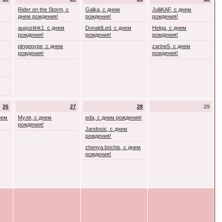
Rider on the Storm, с
Galka, с днем
JuliiKAF, с днем
днем рождения!
рождения!
рождения!
augustink1, с днем
DonaldLed, с днем
Helga, с днем
рождения!
рождения!
рождения!
pingepype, с днем
zarine5, с днем
рождения!
рождения!
26
27
28
29
днем
Муля, с днем
eda, с днем рождения!
рождения!
Jandosic, с днем
рождения!
zhenya.bochis, с днем
рождения!