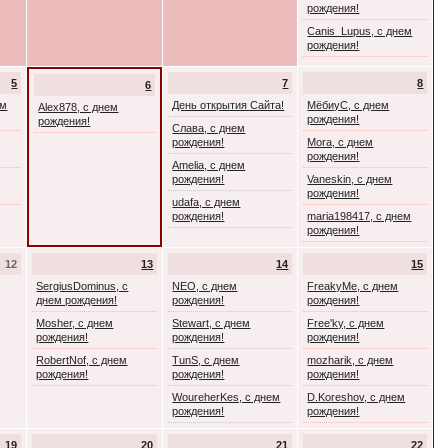
рождения!
Canis_Lupus, с днем
рождения!
5
7
8
6
ем
День открытия Сайта!
МёбиуС, с днем
Alex878, с днем
рождения!
рождения!
Слава, с днем
рождения!
Mora, с днем
рождения!
Amelia, с днем
рождения!
Vaneskin, с днем
рождения!
udafa, с днем
рождения!
maria198417, с днем
рождения!
12
13
14
15
SergiusDominus, с
NEO, с днем
FreakyMe, с днем
днем рождения!
рождения!
рождения!
Mosher, с днем
Stewart, с днем
Free'ky, с днем
рождения!
рождения!
рождения!
RobertNof, с днем
TunS, с днем
mozharik, с днем
рождения!
рождения!
рождения!
WoureherKes, с днем
D.Koreshov, с днем
рождения!
рождения!
19
20
21
22