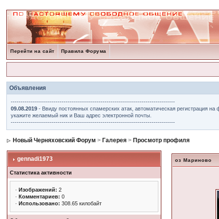
Перейти на сайт
Правила Форума
Объявления
------------------------------------------------------------------------------------
09.08.2019
- Ввиду постоянных спамерских атак, автоматическая регистрация на 
укажите желаемый ник и Ваш адрес электронной почты.
------------------------------------------------------------------------------------
Новый Черняховский Форум
>
Галерея
>
Просмотр профиля
gennadi1973
оз Мариново
Статистика активности
·
Изображений:
2
·
Комментариев:
0
·
Использовано:
308.65 килобайт