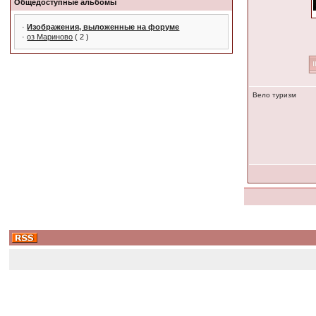
Общедоступные альбомы
·
Изображения, выложенные на форуме
·
оз Мариново
( 2 )
Вело туризм