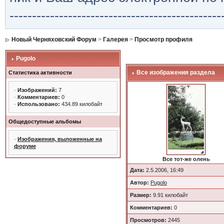
-----------------------------------------------
Новый Черняховский Форум
>
Галерея
>
Просмотр профиля
Pugolo
Все изображения раздела
Статистика активности
·
Изображений:
7
·
Комментариев:
0
·
Использовано:
434.89 килобайт
Общедоступные альбомы
·
Изображения, выложенные на
форуме
Все тот-же олень
Дата:
2.5.2006, 16:49
Автор:
Pugolo
Размер:
9.91 килобайт
Комментариев:
0
Просмотров:
2445